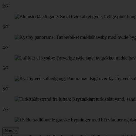
2/7
3/7
4/7
5/7
6/7
7/7
Næste