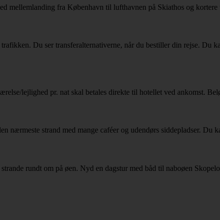
med mellemlanding fra København til lufthavnen på Skiathos og kortere t
 trafikken. Du ser transferalternativerne, når du bestiller din rejse. Du
else/lejlighed pr. nat skal betales direkte til hotellet ved ankomst. Belø
r den nærmeste strand med mange caféer og udendørs siddepladser. Du 
lige strande rundt om på øen. Nyd en dagstur med båd til naboøen Skopel