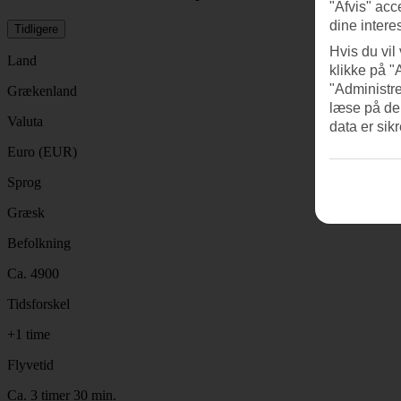
"Afvis" acc
dine intere
Tidligere
Hvis du vil
Land
klikke på "
"Administre
Grækenland
læse på de
Valuta
data er sik
Euro (EUR)
Sprog
Græsk
Befolkning
Ca. 4900
Tidsforskel
+1 time
Flyvetid
Ca. 3 timer 30 min.