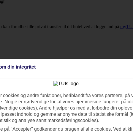
igt.
 kan forudbestille privat transfer til dit hotel ved at logge ind på
myTU
om din integritet
 cookies og andre funktioner, heriblandt fra vores partnere, på 
. Nogle er nødvendige for, at vores hjemmeside fungerer pålide
dvendige cookies). Andre hjælper os med at forbedre din oplevel
tilpasset indhold og gemme anonyme data til statistiske formål (f
atistik og analyse samt markedsføringscookies).
ke på "Accepter" godkender du brugen af alle cookies. Ved at kl