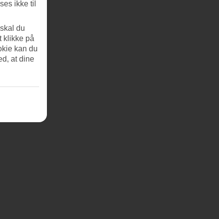
es ikke til
 skal du
t klikke på
okie kan du
ed, at dine