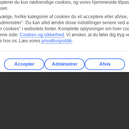
epterer du kun nødvendige cookies, og vores hjemmeside tilpass
sser.
 vælge, hvilke kategorier af cookies du vil acceptere eller afvise,
Administrer". Du kan altid ændre disse indstillinger senere ved a
r cookies" i websitets footer. Komplette oplysninger om hver co
nne side:
Cookies og sikkerhed
.
Vi ønsker, at du føler dig tryg v
re hos os: Læs vores
privatlivspolitik
.
Accepter
Administrer
Afvis