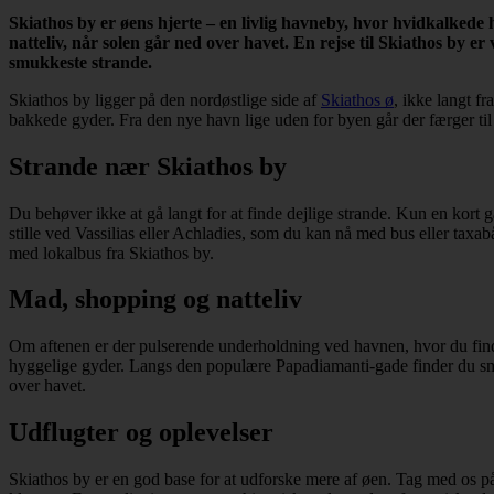
Skiathos by er øens hjerte – en livlig havneby, hvor hvidkalkede
natteliv, når solen går ned over havet. En rejse til Skiathos by
smukkeste strande.
Skiathos by ligger på den nordøstlige side af
Skiathos ø
, ikke langt f
bakkede gyder. Fra den nye havn lige uden for byen går der færger ti
Strande nær Skiathos by
Du behøver ikke at gå langt for at finde dejlige strande. Kun en kort 
stille ved Vassilias eller Achladies, som du kan nå med bus eller tax
med lokalbus fra Skiathos by.
Mad, shopping og natteliv
Om aftenen er der pulserende underholdning ved havnen, hvor du finder 
hyggelige gyder. Langs den populære Papadiamanti-gade finder du små 
over havet.
Udflugter og oplevelser
Skiathos by er en god base for at udforske mere af øen. Tag med os 