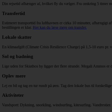
Din rejsetid afhænger af, hvilket fly du vælger. Fra omkring 5 timer 
Transfertid
Estimeret transporttid fra lufthavnen er cirka 10 minutter, afhængigt af
bestillingen er klar.
Her kan du læse mere om transfer.
Lokale skatter
En klimaafgift (Climate Crisis Resilience Charge) på 1,5-10 euro pr. vær
Sol og badning
Lige uden for Skiathos by ligger der flere strande. Megali Ammos e
Oplev mere
Lej en bil og tag en tur rundt på øen. Tag den lokale bus til forskel
Aktiviteter
Vandsport: Dykning, snorkling, windsurfing, kitesurfing. Vandrestier.