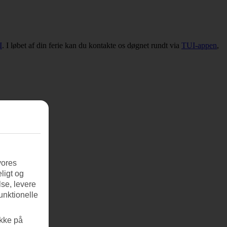
I
. I løbet af din ferie kan du kontakte os døgnet rundt via
TUI-appen
,
vores
ligt og
se, levere
unktionelle
ikke på