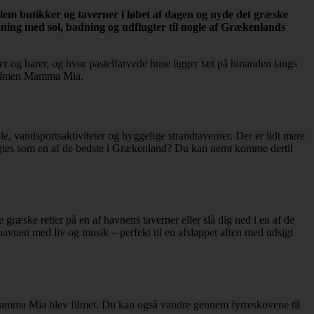
llem butikker og taverner i løbet af dagen og nyde det græske
mning med sol, badning og udflugter til nogle af Grækenlands
er og barer, og hvor pastelfarvede huse ligger tæt på hinanden langs
a filmen Mamma Mia.
e, vandsportsaktiviteter og hyggelige strandtaverner. Der er lidt mere
agtes som en af de bedste i Grækenland? Du kan nemt komme dertil
græske retter på en af havnens taverner eller slå dig ned i en af de
avnen med liv og musik – perfekt til en afslappet aften med udsigt
 Mamma Mia blev filmet. Du kan også vandre gennem fyrreskovene til