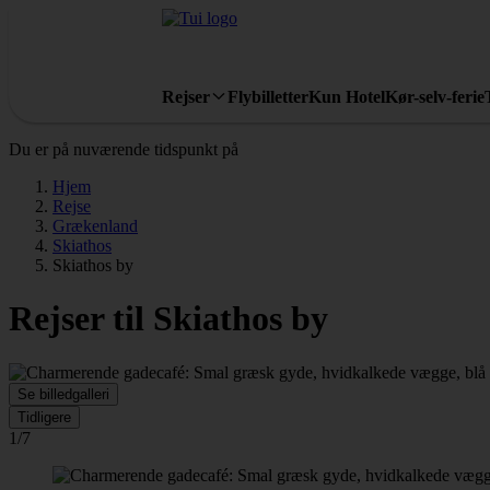
Rejser
Flybilletter
Kun Hotel
Kør-selv-ferie
Du er på nuværende tidspunkt på
Hjem
Rejse
Grækenland
Skiathos
Skiathos by
Rejser til Skiathos by
Se billedgalleri
Tidligere
1/7