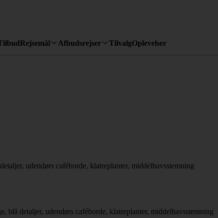
Tilbud
Rejsemål
Afbudsrejser
Tilvalg
Oplevelser