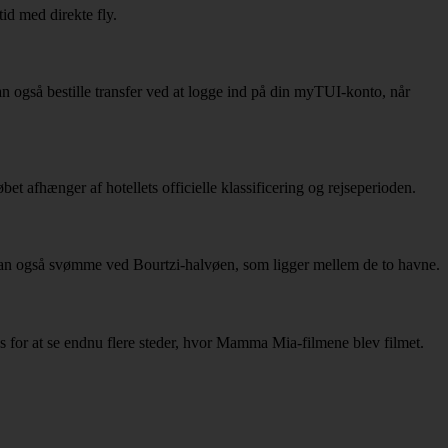
id med direkte fly.
 kan også bestille transfer ved at logge ind på din myTUI-konto, når
bet afhænger af hotellets officielle klassificering og rejseperioden.
kan også svømme ved Bourtzi-halvøen, som ligger mellem de to havne.
os for at se endnu flere steder, hvor Mamma Mia-filmene blev filmet.