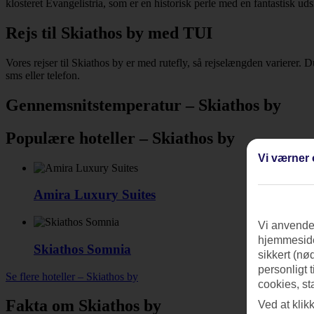
klosteret Evangelistria, som er en historisk perle med en fantastisk uds
Rejs til Skiathos by med TUI
Vores rejser til Skiathos by er med rutefly, så rejselængden varierer. Du
sms eller telefon.
Gennemsnitstemperatur – Skiathos by
Populære hoteller – Skiathos by
Vi værner 
Amira Luxury Suites
Vi anvender
hjemmeside
Skiathos Somnia
sikkert (nø
personligt 
Se flere hoteller – Skiathos by
cookies, st
Fakta om Skiathos by
Ved at klik