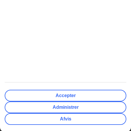
Nulstil
Færdig
Afrejsedato
Ma
Ti
On
To
Fr
Lø
Sø
Hvor fleksibel er din afrejsedato?
Kun valgt dato
+/- 3 Dage
+/- 7 Dage
+/- 14 Dage
Nulstil
Færdig
Antal rejsende
Antal værelser
Vælg for mig
Accepter
Voksne
2
Administrer
Børn (0-17)
0
Afvis
Nulstil
Færdig