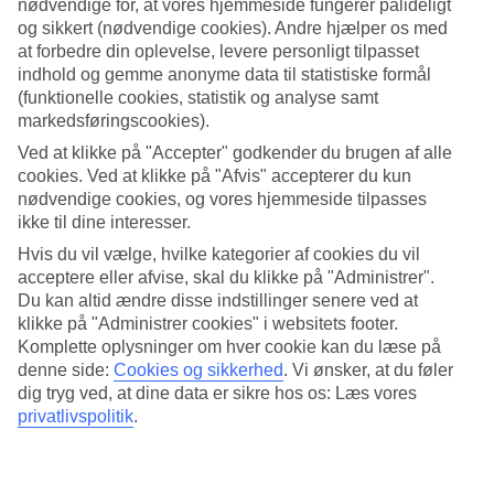
nødvendige for, at vores hjemmeside fungerer pålideligt
og sikkert (nødvendige cookies). Andre hjælper os med
Søg
at forbedre din oplevelse, levere personligt tilpasset
indhold og gemme anonyme data til statistiske formål
(funktionelle cookies, statistik og analyse samt
markedsføringscookies).
Du er på nuværende tidspunkt på
Ved at klikke på "Accepter" godkender du brugen af alle
Hjem
cookies. Ved at klikke på "Afvis" accepterer du kun
Rejse
nødvendige cookies, og vores hjemmeside tilpasses
Grækenland
ikke til dine interesser.
Skiathos
Hoteller
Hvis du vil vælge, hvilke kategorier af cookies du vil
acceptere eller afvise, skal du klikke på "Administrer".
Hoteller i Skiathos
Du kan altid ændre disse indstillinger senere ved at
klikke på "Administrer cookies" i websitets footer.
Komplette oplysninger om hver cookie kan du læse på
Her finder du hele vores udvalg af hoteller på
Skiathos
. Vi har
denne side:
Cookies og sikkerhed
.
Vi ønsker, at du føler
udvalgt de bedste hoteller, som Skiathos har at byde på, for at sikre,
dig tryg ved, at dine data er sikre hos os: Læs vores
at din ferie bliver så god som muligt. Uanset om du rejser alene, med
privatlivspolitik
.
familien, hele den udvidede familie eller vennegruppen, er vi sikre
på, at du vil finde et hotel, der passer til dig. Brug et par minutter på
at finde netop dit drømmehotel!