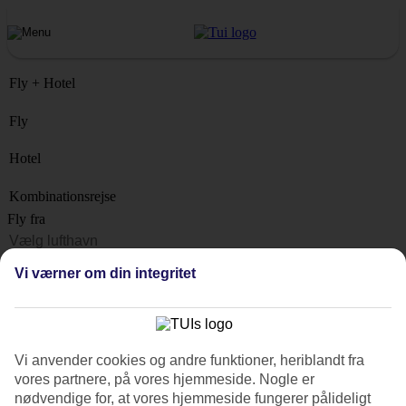
Fly + Hotel
Fly
Hotel
Kombinationsrejse
Fly fra
Rejsemål
Vi værner om din integritet
Liste
Hvornår?
Hvor længe?
Vi anvender cookies og andre funktioner, heriblandt fra
1 uge
vores partnere, på vores hjemmeside. Nogle er
Antal rejsende
nødvendige for, at vores hjemmeside fungerer pålideligt