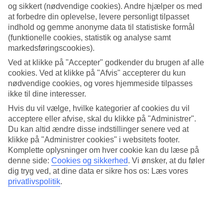
og sikkert (nødvendige cookies). Andre hjælper os med
Søg
at forbedre din oplevelse, levere personligt tilpasset
indhold og gemme anonyme data til statistiske formål
(funktionelle cookies, statistik og analyse samt
markedsføringscookies).
Du er på nuværende tidspunkt på
Ved at klikke på "Accepter" godkender du brugen af alle
cookies. Ved at klikke på "Afvis" accepterer du kun
Hjem
nødvendige cookies, og vores hjemmeside tilpasses
Rejse
ikke til dine interesser.
Grækenland
Santorini
Hvis du vil vælge, hvilke kategorier af cookies du vil
Oia
acceptere eller afvise, skal du klikke på "Administrer".
All Inclusive
Du kan altid ændre disse indstillinger senere ved at
klikke på "Administrer cookies" i websitets footer.
All Inclusive i Oia
Komplette oplysninger om hver cookie kan du læse på
denne side:
Cookies og sikkerhed
.
Vi ønsker, at du føler
Mere i samme kategori
dig tryg ved, at dine data er sikre hos os: Læs vores
privatlivspolitik
.
All Inclusive på Kreta
All Inclusive på Rhodos
All Inclusive i Firostefani
All Inclusive Kamari