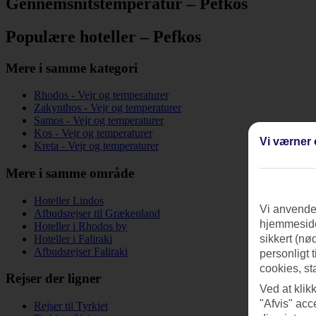
Gennemsnitstemperatur – Pefkos
Populære hoteller – Pefkos
Mere i samme kategori
Rhodos - Vejr og temperaturer
Zakynthos - Vejr og temperaturer
Samos - Vejr og temperaturer
Kos - Vejr og temperaturer
Vi værner 
Kreta - Vejr og temperaturer
Mere i samme område
Hoteller Lindos
Vi anvender
Afbudsrejser til Grækenland
hjemmeside
Hoteller i Rhodos by
Hoteller i Faliraki
sikkert (nø
Afbudsrejser Faliraki
personligt 
cookies, st
Rejser der ligner
Ved at klik
"Afvis" acc
Rejser til Tyrkiet