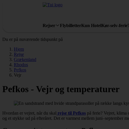
Rejser
Flybilletter
Kun Hotel
Kør-selv-ferie
Du er på nuværende tidspunkt på
Hjem
Rejse
Grækenland
Rhodos
Pefkos
Vejr
Pefkos - Vejr og temperaturer
Hvordan er vejret, når du skal
rejse til Pefkos
på ferie? Vejret, klima 
og et stykke ud på efteråret. Det er varmest mellem juni–september m