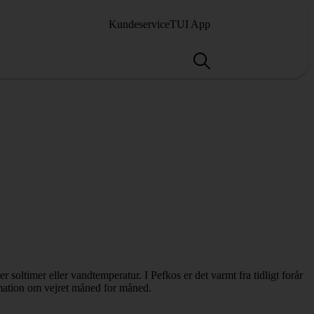
Kundeservice
TUI App
r soltimer eller vandtemperatur. I Pefkos er det varmt fra tidligt forår
rmation om vejret måned for måned.