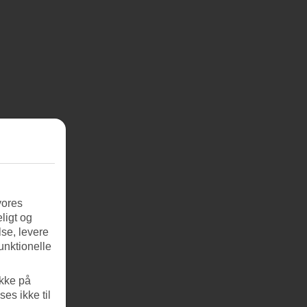
vores
ligt og
se, levere
unktionelle
ikke på
es ikke til