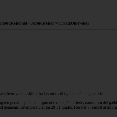
Tilbud
Rejsemål
Afbudsrejser
Tilvalg
Oplevelser
og temperatur spiller en afgørende rolle på din ferie, uanset om det gælde
ed gennemsnitstemperaturer på 28-31 grader. Her har vi samlet al info