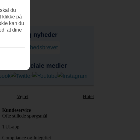
 skal du
t klikke på
okie kan du
ed, at dine
bud, tips og nyheder
onner på nyhedsbrevet
s på de sociale medier
Vejret
Hotel
Kundeservice
Ofte stillede spørgsmål
TUI-app
Compliance og Integritet