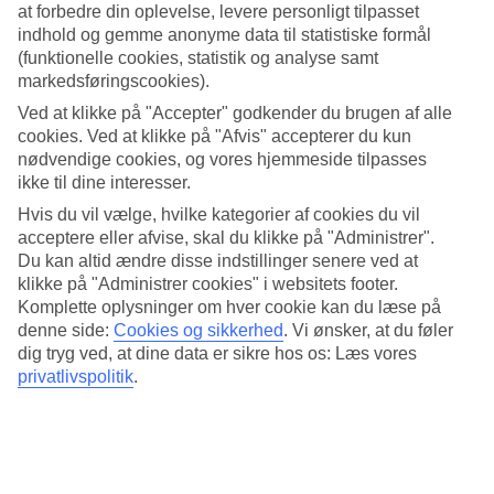
at forbedre din oplevelse, levere personligt tilpasset
På Atlantica Princess er der masser af aktiviteter, underholdning og
indhold og gemme anonyme data til statistiske formål
afslapning. Her kan du tilbringe dagene med badning i poolen eller
(funktionelle cookies, statistik og analyse samt
havet.
markedsføringscookies).
All Inclusive indgår
Ved at klikke på "Accepter" godkender du brugen af alle
cookies. Ved at klikke på "Afvis" accepterer du kun
I Restaurant Othello serveres der dagligt buffet til morgenmad og
nødvendige cookies, og vores hjemmeside tilpasses
middag, og flere dage om ugen er der temaaftener under middagen.
ikke til dine interesser.
Der findes derudover yderligere en restaurant og en snack- og
poolbar på hotellet.
Hvis du vil vælge, hvilke kategorier af cookies du vil
acceptere eller afvise, skal du klikke på "Administrer".
Vælg hvordan du vil bo
Du kan altid ændre disse indstillinger senere ved at
klikke på "Administrer cookies" i websitets footer.
På Atlantica Princess er der flere valgmuligheder, når det gælder
Komplette oplysninger om hver cookie kan du læse på
indkvartering. De største værelser rummer op til fem personer.
denne side:
Cookies og sikkerhed
.
Vi ønsker, at du føler
Værelserne ligger både i hovedbygningen og i delen, der er placeret
dig tryg ved, at dine data er sikre hos os: Læs vores
ovenfor hovedbygningen ved en frodig have, en lille bilvej adskiller
bygningerne.
privatlivspolitik
.
Lokale råvarer, donationer og velgørenhed
BLUE STAR Atlantica Princess' arbejde for lokalsamfundet og
miljøet på Rhodos handler om alt fra at rense strandene til at