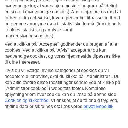
nødvendige for, at vores hjemmeside fungerer pålideligt
Søg
og sikkert (nødvendige cookies). Andre hjælper os med at
forbedre din oplevelse, levere personligt tilpasset indhold
og gemme anonyme data til statistiske formål (funktionelle
cookies, statistik og analyse samt
Du er på nuværende tidspunkt på
markedsføringscookies).
Hjem
Ved at klikke på "Accepter" godkender du brugen af alle
Rejse
cookies. Ved at klikke på "Afvis" accepterer du kun
Grækenland
nødvendige cookies, og vores hjemmeside tilpasses ikke
Kreta
til dine interesser.
Maleme
Hoteller
Hvis du vil vælge, hvilke kategorier af cookies du vil
acceptere eller afvise, skal du klikke på "Administrer". Du
kan altid ændre disse indstillinger senere ved at klikke på
Kæmpe rejseoutlet
"Administrer cookies" i websitets footer. Komplette
Gør et kup »
oplysninger om hver cookie kan du læse på denne side:
Cookies og sikkerhed
.
Vi ønsker, at du føler dig tryg ved,
Hoteller Maleme
at dine data er sikre hos os: Læs vores
privatlivspolitik
.
Her finder du hele vores udvalg af hoteller i Maleme. Et tip er at
tjekke
Atlantica Ocean Beach Resort
, hvor du bor med