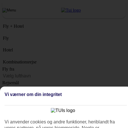
Fly + Hotel
Fly
Hotel
Kombinationsrejse
Fly fra
Rejsemål
Liste
Vi værner om din integritet
Hvornår?
Hvor længe?
1 uge
Vi anvender cookies og andre funktioner, heriblandt fra
Antal rejsende
vores partnere, på vores hjemmeside. Nogle er