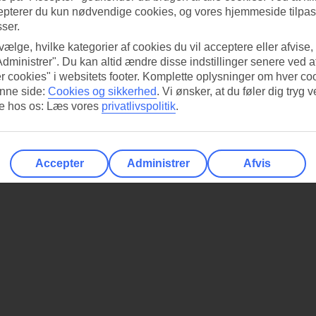
epterer du kun nødvendige cookies, og vores hjemmeside tilpass
lo Hotel
med blot 20 værelser. Hotellet ligger bag Chanias katedral i g
sser.
 vælge, hvilke kategorier af cookies du vil acceptere eller afvise,
Administrer". Du kan altid ændre disse indstillinger senere ved a
r cookies" i websitets footer. Komplette oplysninger om hver co
nne side:
Cookies og sikkerhed
.
Vi ønsker, at du føler dig tryg v
re hos os: Læs vores
privatlivspolitik
.
Accepter
Administrer
Afvis