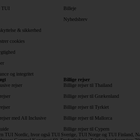
s TUI
Billeje
Nyhedsbrev
kyttelse & sikkerhed
trer cookies
gtighed
er
nce og integritet
øgt
Billige rejser
usive rejser
Billige rejser til Thailand
rejser
Billige rejser til Grækenland
rejser
Billige rejser til Tyrkiet
ejser med All Inclusive
Billige rejser til Mallorca
uide
Billige rejser til Cypern
rn TUI Nordic, hvor også TUI Sverige, TUI Norge og TUI Finland, Naz