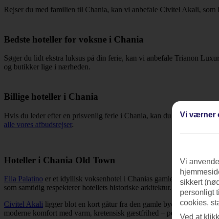
Rejser du med familien til Chania, kan vi anbefale Civitel Akali, som 
Bedste hoteller for voksne i Chania
Søger du lidt ekstra luksus på din ferie, kan vi anbefale Trianon Luxur
og butikker lige i nærheden.
Billige hoteller i Chania
Vi værner 
Hvis du leder efter en prisvenlig ferie i Chania, kan du sortere listen e
alle vores afbudsrejser
.
Hoteller i Chania Old Town
Vi anvender
hjemmeside
Elia Palatino
er et idyllisk voksenhotel i Chanias gamle bydel. Det ha
sikkert (nø
som samtidig respekterer hotellets historiske arkitektur. Der findes og
personligt 
cookies, st
Civitel Akali
ligger blot en kort gåtur fra den gamle bydel og den trad
moderne komfort med varm, kretensisk gæstfrihed – perfekt til dig, d
Ved at klik