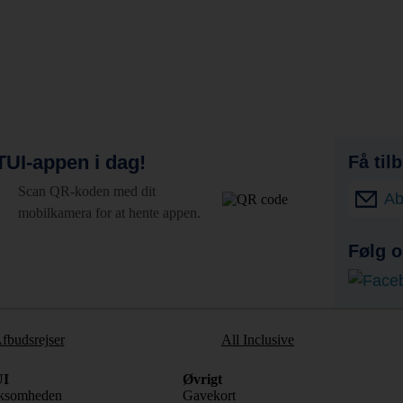
UI-appen i dag!
Få til
Scan QR-koden med dit
Ab
mobilkamera for at hente appen.
Følg o
fbudsrejser
All Inclusive
I
Øvrigt
ksomheden
Gavekort