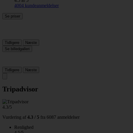
4.5 af 5
4004 kundeanmeldelser
Se priser
Tidligere
Næste
Se billedgalleri
Tidligere
Næste
Tripadvisor
4.3/5
Vurdering af
4.3 / 5
fra
6087 anmeldelser
Renlighed
4.5/5