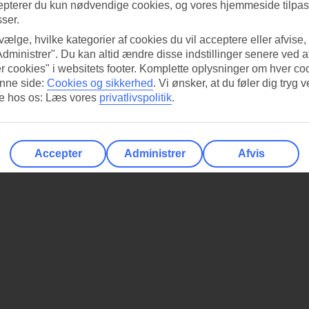
I Kids Club til familier
epterer du kun nødvendige cookies, og vores hjemmeside tilpass
sser.
 vælge, hvilke kategorier af cookies du vil acceptere eller afvise,
Administrer". Du kan altid ændre disse indstillinger senere ved a
r cookies" i websitets footer. Komplette oplysninger om hver co
nne side:
Cookies og sikkerhed
.
Vi ønsker, at du føler dig tryg v
re hos os: Læs vores
privatlivspolitik
.
Accepter
Administrer
Afvis