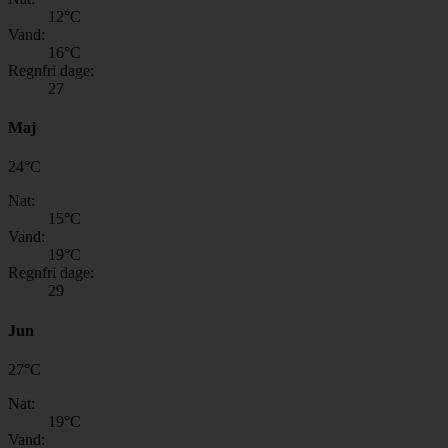
12
°C
Vand:
16
°C
Regnfri dage:
27
Maj
24
°
C
Nat:
15
°C
Vand:
19
°C
Regnfri dage:
29
Jun
27
°
C
Nat:
19
°C
Vand: