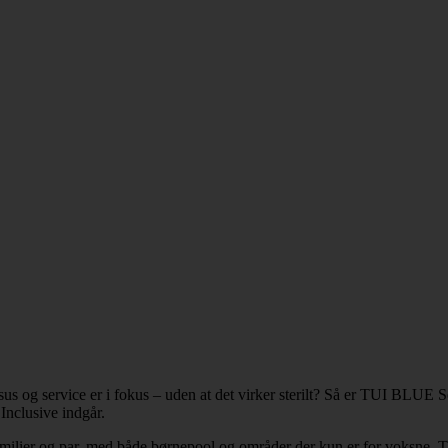
us og service er i fokus – uden at det virker sterilt? Så er TUI BLUE Sen
 Inclusive indgår.
ilier og par, med både børnepool og områder der kun er for voksne. TU