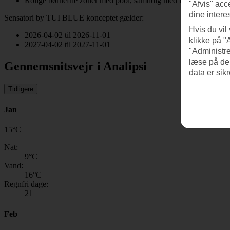
Rolige børnefrie zoner med pool, samtidig med legepools og TU
"Afvis" acc
dine intere
Sensatori by TUI BLUE konceptet gælder:
Hvis du vil
2026-04-02 til 2026-11-01
klikke på "
2027-04-02 til 2027-11-01
"Administre
læse på de
Gennemsnitsvejr i Analipsi
data er sik
Tidligere
Jan
15
°
C
Nat:
9
°C
Vand:
16
°C
Regnfri dage:
21
Feb