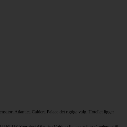
satori Atlantica Caldera Palace det rigtige valg. Hotellet ligger
I BLUE Sensatori Atlantica Caldera Palace er lige så velegnet til