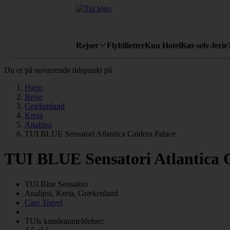
Rejser
Flybilletter
Kun Hotel
Kør-selv-ferie
Du er på nuværende tidspunkt på
Hjem
Rejse
Grækenland
Kreta
Analipsi
TUI BLUE Sensatori Atlantica Caldera Palace
TUI BLUE Sensatori Atlantica 
TUI Blue
Sensatori
Analipsi, Kreta, Grækenland
Care Travel
TUIs kundeanmeldelser: