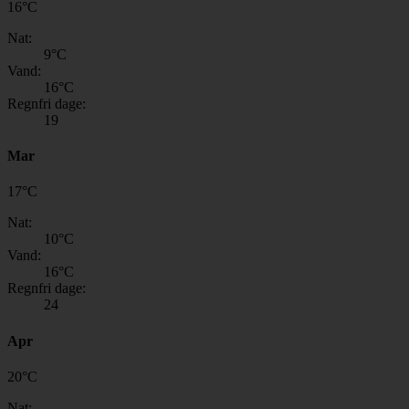
16
°
C
Nat:
9
°C
Vand:
16
°C
Regnfri dage:
19
Mar
17
°
C
Nat:
10
°C
Vand:
16
°C
Regnfri dage:
24
Apr
20
°
C
Nat: