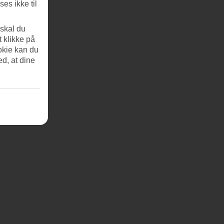
es ikke til
 skal du
t klikke på
okie kan du
ed, at dine