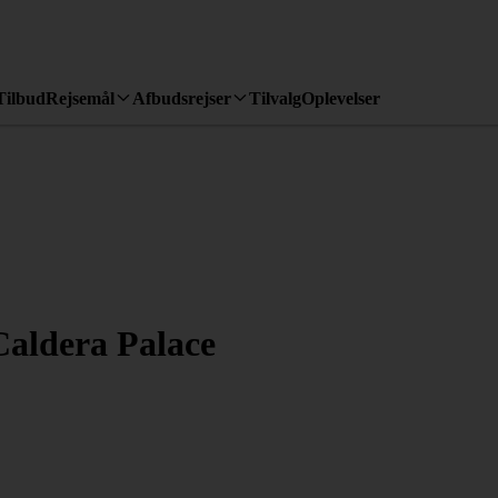
Tilbud
Rejsemål
Afbudsrejser
Tilvalg
Oplevelser
Caldera Palace