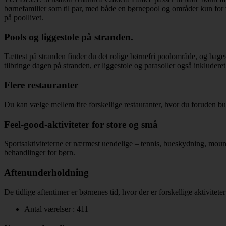
børnefamilier som til par, med både en børnepool og områder kun for 
på poollivet.
Pools og liggestole på stranden.
Tættest på stranden finder du det rolige børnefri poolområde, og bag
tilbringe dagen på stranden, er liggestole og parasoller også inkluderet
Flere restauranter
Du kan vælge mellem fire forskellige restauranter, hvor du foruden buff
Feel-good-aktiviteter for store og små
Sportsaktiviteterne er nærmest uendelige – tennis, bueskydning, mountai
behandlinger for børn.
Aftenunderholdning
De tidlige aftentimer er børnenes tid, hvor der er forskellige aktivi
Antal værelser : 411