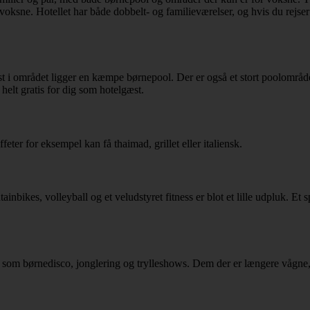
voksne. Hotellet har både dobbelt- og familieværelser, og hvis du rej
est i området ligger en kæmpe børnepool. Der er også et stort poolområd
 helt gratis for dig som hotelgæst.
eter for eksempel kan få thaimad, grillet eller italiensk.
nbikes, volleyball og et veludstyret fitness er blot et lille udpluk. Et 
teter som børnedisco, jonglering og trylleshows. Dem der er længere våg