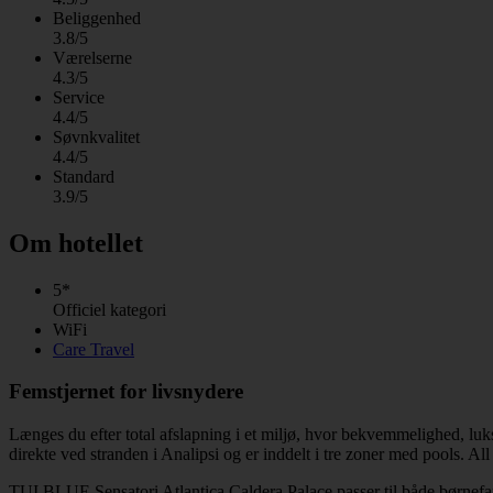
Beliggenhed
3.8/5
Værelserne
4.3/5
Service
4.4/5
Søvnkvalitet
4.4/5
Standard
3.9/5
Om hotellet
5*
Officiel kategori
WiFi
Care Travel
Femstjernet for livsnydere
Længes du efter total afslapning i et miljø, hvor bekvemmelighed, luks
direkte ved stranden i Analipsi og er inddelt i tre zoner med pools. All
TUI BLUE Sensatori Atlantica Caldera Palace passer til både børnefam