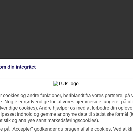
om din integritet
 cookies og andre funktioner, heriblandt fra vores partnere, på 
. Nogle er nødvendige for, at vores hjemmeside fungerer pålide
 og tre til fem à la carte-restauranter med forskellige kulinariske foku
dvendige cookies). Andre hjælper os med at forbedre din oplevel
ning
tilpasset indhold og gemme anonyme data til statistiske formål (f
ioner for hele familien
atistik og analyse samt markedsføringscookies).
 skønhedsbehandlinger
s til behagelig livemusik og pianobar
ke på "Accepter" godkender du brugen af alle cookies. Ved at kl