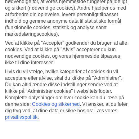
nødvendige for, at vores hjemmeside fungerer pålideligt
og sikkert (nødvendige cookies). Andre hjælper os med
Søg
at forbedre din oplevelse, levere personligt tilpasset
indhold og gemme anonyme data til statistiske formål
(funktionelle cookies, statistik og analyse samt
markedsføringscookies).
Du er på nuværende tidspunkt på
Ved at klikke på "Accepter" godkender du brugen af alle
Hjem
cookies. Ved at klikke på "Afvis" accepterer du kun
Rejse
nødvendige cookies, og vores hjemmeside tilpasses
Grækenland
ikke til dine interesser.
Kreta
Analipsi
Hvis du vil vælge, hvilke kategorier af cookies du vil
All Inclusive
acceptere eller afvise, skal du klikke på "Administrer".
Du kan altid ændre disse indstillinger senere ved at
All Inclusive Analipsi
klikke på "Administrer cookies" i websitets footer.
Komplette oplysninger om hver cookie kan du læse på
denne side:
Cookies og sikkerhed
.
Vi ønsker, at du føler
I den græske by
Analipsi
på det østlige
Kreta
kan du bo bekvemt
dig tryg ved, at dine data er sikre hos os: Læs vores
med All Inclusive på
TUI Blue Sensatori Atlantica Caldera
privatlivspolitik
.
Palace
. Herunder finder du alle vores All Inclusive-hoteller i
Analipsi. Ønsker du et endnu større udvalg har vi listet alle vores
hoteller med
All Inclusive på Kreta
.