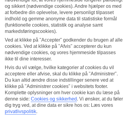
og sikkert (nødvendige cookies). Andre hjælper os med
Søg
at forbedre din oplevelse, levere personligt tilpasset
indhold og gemme anonyme data til statistiske formål
(funktionelle cookies, statistik og analyse samt
markedsføringscookies).
Du er på nuværende tidspunkt på
Ved at klikke på "Accepter" godkender du brugen af alle
cookies. Ved at klikke på "Afvis" accepterer du kun
Hjem
Rejse
nødvendige cookies, og vores hjemmeside tilpasses
Grækenland
ikke til dine interesser.
Korfu
Hvis du vil vælge, hvilke kategorier af cookies du vil
Ermones
All Inclusive
acceptere eller afvise, skal du klikke på "Administrer".
Du kan altid ændre disse indstillinger senere ved at
All Inclusive Ermones
klikke på "Administrer cookies" i websitets footer.
Komplette oplysninger om hver cookie kan du læse på
denne side:
Cookies og sikkerhed
.
Vi ønsker, at du føler
I
Ermones
på Korfu kan du bo bekvemt med All Inclusive. I All
dig tryg ved, at dine data er sikre hos os: Læs vores
Inclusive indgår mad og drikkevarer på hotellet, et perfekt valg for
privatlivspolitik
.
dig, som vil gøre ferielivet endnu enklere. Herunder kan du se vores
udvalg af hoteller på
Korfu
, hvor flere tilbyder All Inclusive.
Mere i samme kategori