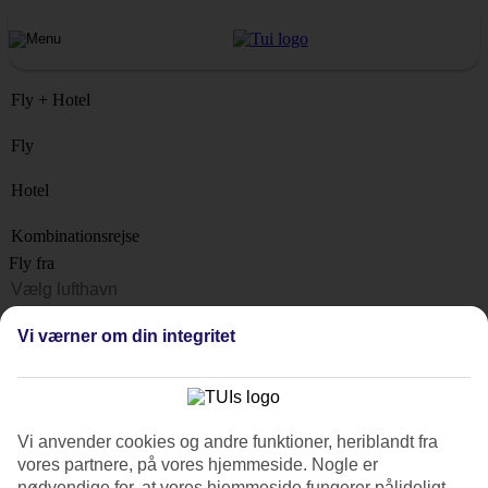
Fly + Hotel
Fly
Hotel
Kombinationsrejse
Fly fra
Rejsemål
Vi værner om din integritet
Liste
Hvornår?
Hvor længe?
Vi anvender cookies og andre funktioner, heriblandt fra
1 uge
vores partnere, på vores hjemmeside. Nogle er
Antal rejsende
nødvendige for, at vores hjemmeside fungerer pålideligt