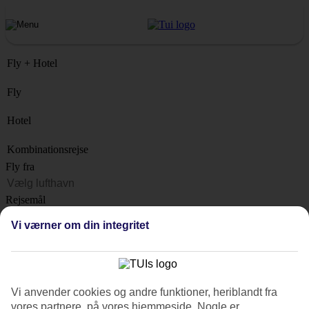
Fly + Hotel
Fly
Hotel
Kombinationsrejse
Fly fra
Rejsemål
Liste
Vi værner om din integritet
Hvornår?
Hvor længe?
1 uge
Vi anvender cookies og andre funktioner, heriblandt fra
Antal rejsende
vores partnere, på vores hjemmeside. Nogle er