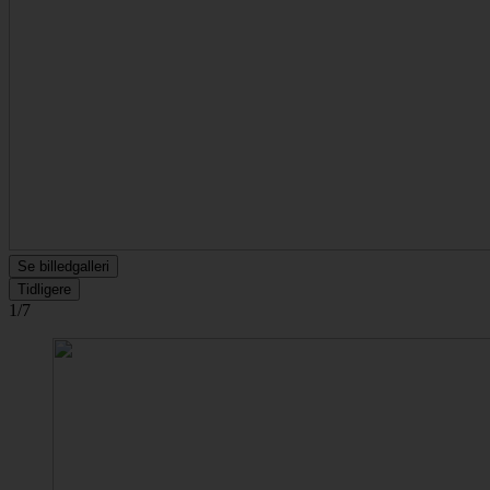
Se billedgalleri
Tidligere
1/7