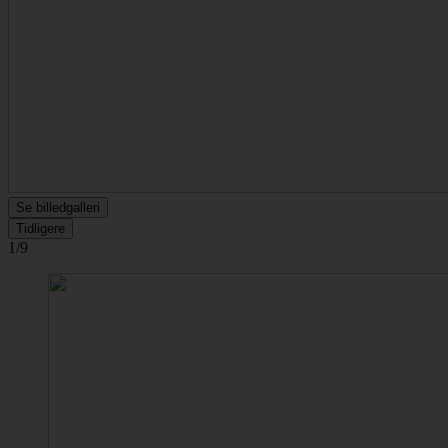
Se billedgalleri
Tidligere
1/9