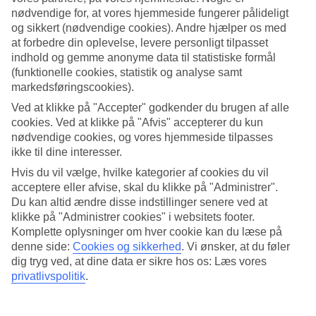
nødvendige for, at vores hjemmeside fungerer pålideligt
Søg
og sikkert (nødvendige cookies). Andre hjælper os med
at forbedre din oplevelse, levere personligt tilpasset
indhold og gemme anonyme data til statistiske formål
(funktionelle cookies, statistik og analyse samt
Du er på nuværende tidspunkt på
markedsføringscookies).
Ved at klikke på "Accepter" godkender du brugen af alle
Hjem
Rejse
cookies. Ved at klikke på "Afvis" accepterer du kun
Frankrig
nødvendige cookies, og vores hjemmeside tilpasses
Franske Riviera
ikke til dine interesser.
Saint-Tropez
Afbudsrejser
Hvis du vil vælge, hvilke kategorier af cookies du vil
acceptere eller afvise, skal du klikke på "Administrer".
Afbudsrejser til Saint-Tropez
Du kan altid ændre disse indstillinger senere ved at
klikke på "Administrer cookies" i websitets footer.
Komplette oplysninger om hver cookie kan du læse på
Her finder du vores afbudsrejser til
Saint-Tropez
. Nemme og billige
denne side:
Cookies og sikkerhed
.
Vi ønsker, at du føler
pakkerejser, som tager dig til varmen. På nogle af vores afbudsrejser
dig tryg ved, at dine data er sikre hos os: Læs vores
indgår
All Inclusive
, mens andre tilbud er af mere nedskaleret
privatlivspolitik
.
karakter.
Hoteltips