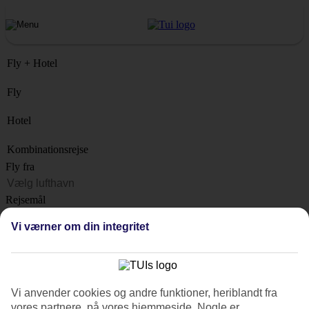
Fly + Hotel
Fly
Hotel
Kombinationsrejse
Fly fra
Rejsemål
Liste
Vi værner om din integritet
Hvornår?
Hvor længe?
1 uge
Vi anvender cookies og andre funktioner, heriblandt fra
Antal rejsende
vores partnere, på vores hjemmeside. Nogle er