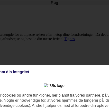
Søg
ejselængde for at tilpasse rejsen efter netop dine forudsætninger. Da det
g afbudsrejse og bestille din næste ferie til
Tignes
.
om din integritet
 cookies og andre funktioner, heriblandt fra vores partnere, på 
. Nogle er nødvendige for, at vores hjemmeside fungerer pålide
dvendige cookies). Andre hjælper os med at forbedre din oplevel