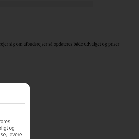
 drejer sig om afbudsrejser så opdateres både udvalget og priser
vores
ligt og
se, levere