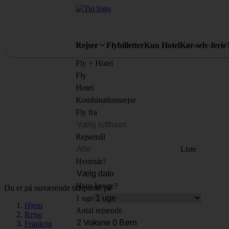
Rejser
Flybilletter
Kun Hotel
Kør-selv-ferie
Fly + Hotel
Fly
Hotel
Kombinationsrejse
Fly fra
Rejsemål
Liste
Hvornår?
Hvor længe?
Du er på nuværende tidspunkt på
1 uge
Hjem
Antal rejsende
Rejse
Frankrig