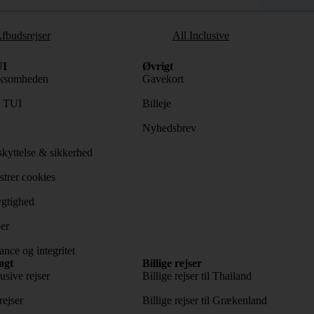
fbudsrejser
All Inclusive
I
Øvrigt
ksomheden
Gavekort
s TUI
Billeje
Nyhedsbrev
kyttelse & sikkerhed
trer cookies
gtighed
er
nce og integritet
øgt
Billige rejser
usive rejser
Billige rejser til Thailand
rejser
Billige rejser til Grækenland