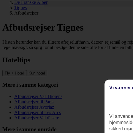
De Franske Alper
Tignes
Afbudsrejser
Afbudsrejser Tignes
I listen herunder kan du filtrere afrejselufthavn, datoer, rejsemål og r
regelmæssigt, så sørg for at besøge denne side ofte for at finde en billi
Hoteltips
Fly + Hotel
Kun hotel
Mere i samme kategori
Vi værner 
Afbudsrejser Val Thorens
Afbudsrejser til Paris
Afbudsrejser Avoriaz
Afbudsrejser til Les Arcs
Vi anvender
Afbudsrejser Val d'Isere
hjemmeside
Mere i samme område
sikkert (nø