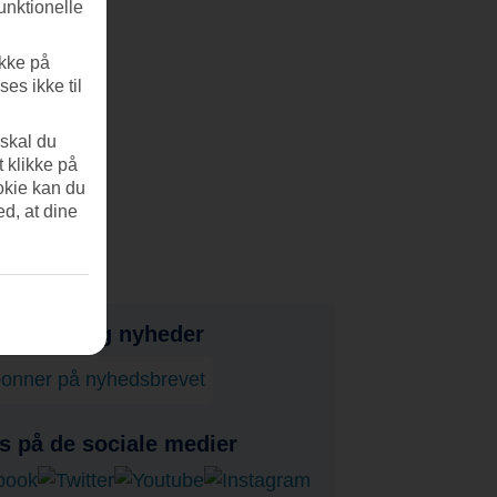
unktionelle
ikke på
es ikke til
 skal du
t klikke på
okie kan du
ed, at dine
bud, tips og nyheder
onner på nyhedsbrevet
s på de sociale medier