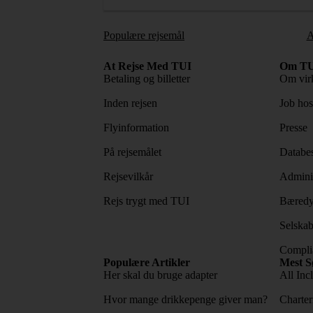
Populære rejsemål
A
At Rejse Med TUI
Om TU
Betaling og billetter
Om vir
Inden rejsen
Job ho
Flyinformation
Presse
På rejsemålet
Databes
Rejsevilkår
Adminis
Rejs trygt med TUI
Bæredy
Selskab
Complia
Populære Artikler
Mest S
Her skal du bruge adapter
All Incl
Hvor mange drikkepenge giver man?
Charter