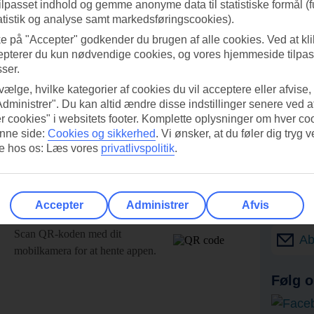
tilpasset indhold og gemme anonyme data til statistiske formål (f
atistik og analyse samt markedsføringscookies).
ke på "Accepter" godkender du brugen af alle cookies. Ved at kl
epterer du kun nødvendige cookies, og vores hjemmeside tilpass
sser.
 vælge, hvilke kategorier af cookies du vil acceptere eller afvise,
Administrer". Du kan altid ændre disse indstillinger senere ved a
r cookies" i websitets footer. Komplette oplysninger om hver co
nne side:
Cookies og sikkerhed
.
Vi ønsker, at du føler dig tryg v
re hos os: Læs vores
privatlivspolitik
.
Accepter
Administrer
Afvis
UI-appen i dag!
Få til
Scan QR-koden med dit
Ab
mobilkamera for at hente appen.
Følg o