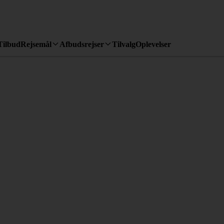
Tilbud
Rejsemål
Afbudsrejser
Tilvalg
Oplevelser