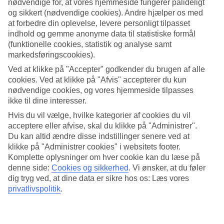
nødvendige for, at vores hjemmeside fungerer pålideligt
og sikkert (nødvendige cookies). Andre hjælper os med
Søg
at forbedre din oplevelse, levere personligt tilpasset
indhold og gemme anonyme data til statistiske formål
(funktionelle cookies, statistik og analyse samt
markedsføringscookies).
Du er på nuværende tidspunkt på
Ved at klikke på "Accepter" godkender du brugen af alle
Hjem
cookies. Ved at klikke på "Afvis" accepterer du kun
Rejse
nødvendige cookies, og vores hjemmeside tilpasses
Frankrig
ikke til dine interesser.
De Franske Alper
Les Arcs
Hvis du vil vælge, hvilke kategorier af cookies du vil
Afbudsrejser
acceptere eller afvise, skal du klikke på "Administrer".
Du kan altid ændre disse indstillinger senere ved at
Afbudsrejser til Les Arcs
klikke på "Administrer cookies" i websitets footer.
Komplette oplysninger om hver cookie kan du læse på
denne side:
Cookies og sikkerhed
.
Vi ønsker, at du føler
Her finder du vores afbudsrejser og last minute
rejser til Les Arcs
. Vi
dig tryg ved, at dine data er sikre hos os: Læs vores
har samlet alle rejserne her, så du kan få et overblik over de
privatlivspolitik
.
afbudsrejser
, der er aktuelle for Les Arcs. På nogle af vores
afbudsrejser indgår
All Inclusive
i prisen, men det kan ofte tilkøbes
til mange af hotellerne, hvis du ønsker det.