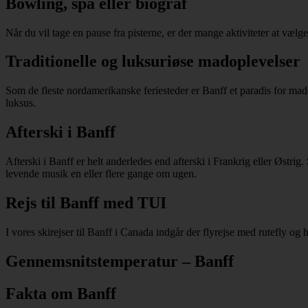
Bowling, spa eller biograf
Når du vil tage en pause fra pisterne, er der mange aktiviteter at vælg
Traditionelle og luksuriøse madoplevelser
Som de fleste nordamerikanske feriesteder er Banff et paradis for madelsk
luksus.
Afterski i Banff
Afterski i Banff er helt anderledes end afterski i Frankrig eller Østri
levende musik en eller flere gange om ugen.
Rejs til Banff med TUI
I vores skirejser til Banff i Canada indgår der flyrejse med rutefly o
Gennemsnitstemperatur – Banff
Fakta om Banff