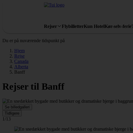
Rejser
Flybilletter
Kun Hotel
Kør-selv-ferie
Du er på nuværende tidspunkt på
Hjem
Rejse
Canada
Alberta
Banff
Rejser til Banff
Se billedgalleri
Tidligere
1/13