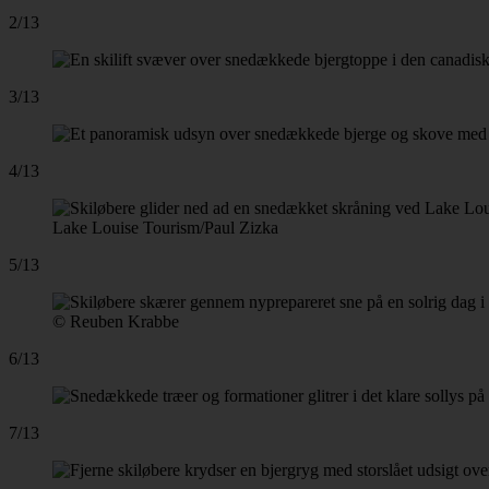
2/13
3/13
4/13
Lake Louise Tourism/Paul Zizka
5/13
© Reuben Krabbe
6/13
7/13