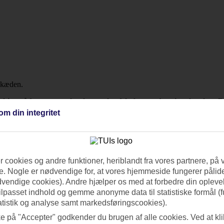
 skiområder, naturoplevelser og landskaber med nationalparker. By
isportssteder, og med et liftkort får du adgang til bakkerne i Su
om din integritet
d med barer, restauranter og museer.
ernbanearbejdere opdagede varme kilder i området. I dag er byen fyldt
y og Lake Louise. Alle tilbyder pister af varierende længder og sværhe
 cookies og andre funktioner, heriblandt fra vores partnere, på 
. Nogle er nødvendige for, at vores hjemmeside fungerer pålide
dvendige cookies). Andre hjælper os med at forbedre din oplevel
tar terræn. Gratis skibusser kører regelmæssigt til Sunshine Village og
tilpasset indhold og gemme anonyme data til statistiske formål (f
atistik og analyse samt markedsføringscookies).
ke på "Accepter" godkender du brugen af alle cookies. Ved at kl