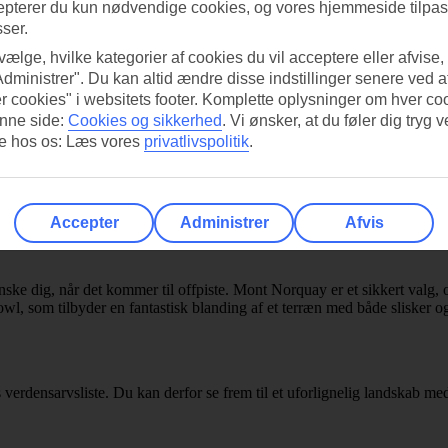
epterer du kun nødvendige cookies, og vores hjemmeside tilpass
sser.
r dem, der gerne vil i gang. Og du, der allerede har noget skierfaring,
 udsigt over Rocky Mountains er oplevelsen komplet. Et tip: Hav din tel
 vælge, hvilke kategorier af cookies du vil acceptere eller afvise,
 – og glem ikke at holde øje med det spændende og lokale dyreliv.
Administrer". Du kan altid ændre disse indstillinger senere ved a
r cookies" i websitets footer. Komplette oplysninger om hver co
nne side:
Cookies og sikkerhed
.
Vi ønsker, at du føler dig tryg v
re hos os: Læs vores
privatlivspolitik
.
er kendt for – og selvfølgelig det smukke landskab fyldt med national
ack bowls i Lake Louise. Du kan også tage til Sunshine-området, hvis du
ed de lokale. Her er der ofte mere stille end i andre dele af skiområde
Accepter
Administrer
Afvis
nske dig, når det kommer til offpiste. Mont Norquay er et sikkert valg,
wl, som tilbyder en fantastisk blanding af et terræn med både slisker o
densarvsliste. Du kan derfor se frem til et uforlignelig landskab med is