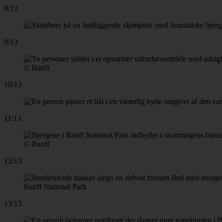
8/13
9/13
© Banff
10/13
11/13
© Banff
12/13
Banff National Park
13/13