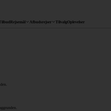
Tilbud
Rejsemål
Afbudsrejser
Tilvalg
Oplevelser