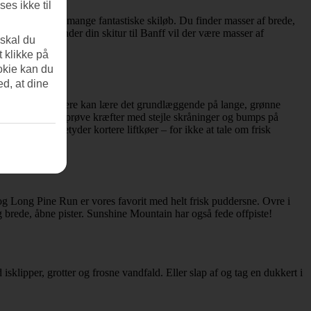
es ikke til
 vil kunne nyde mange fantastiske skiløb. Du finder masser af brede,
efon klar – under din skitur til Banff vil der være masser af
 skal du
t klikke på
okie kan du
ed, at dine
parker. Nybegyndere kan lære det grundlæggende på lange, grønne
 har lyst til at prøve kræfter med stejle skråninger og bumps på
t, hvilket betyder kortere liftkøer – for ikke at tale om frisk
 og Long Pine Run er vores favorit med helt frisk puddersne. Ovre i
g brede, åbne pister. Sunshine Mountain har også fede offpiste!
klipper, grotter og frosne vandfald. Eller slap af og tag en dukkert i