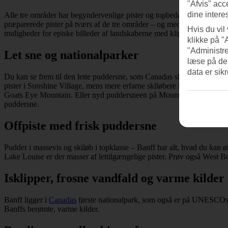
"Afvis" acc
dine intere
Alle tre områder har begyndervenlige pister og topbedømte skiskoler fo
præparerede pister på tværs af de tre områder – og med den dramatiske
Hvis du vil
muligheder for episke billeder af landskaberne med klipper og bjerge
klikke på "
"Administre
Let sne og nationalparker
læse på de
data er sik
Du kan se frem til den lette puddersne, som Canadas skisportssteder 
pister i Sunshine Village, mens mere erfarne skiløbere kan udforske b
Goats Eye Mountain. Eller nyd puddersneen på Mount Norquay i selskab m
puddersne.
Offpiste med frisk puddersne
Pudder i massevis og skiløb i topklasse – Banff har alt, hvad du kan ø
Lake Louise er der masser af lettilgængelige pister. Prøv også West Bo
Isklipper, frosne vandfald og varme kilder
Banff ligger i
Canadas
første nationalpark, som også er på UNESCOs ver
Banffs berømte, varme kilder.