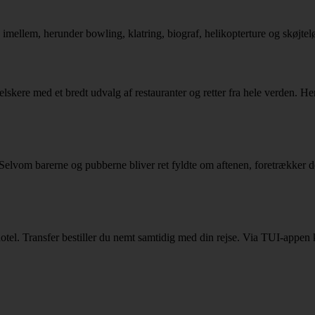
e imellem, herunder bowling, klatring, biograf, helikopterture og skøjte
ere med et bredt udvalg af restauranter og retter fra hele verden. Her fin
g. Selvom barerne og pubberne bliver ret fyldte om aftenen, foretrækker d
g hotel. Transfer bestiller du nemt samtidig med din rejse. Via TUI-appen