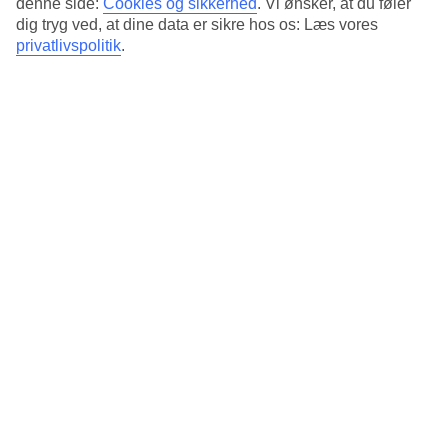
denne side:
Cookies og sikkerhed
.
Vi ønsker, at du føler
Næste
dig tryg ved, at dine data er sikre hos os: Læs vores
privatlivspolitik
.