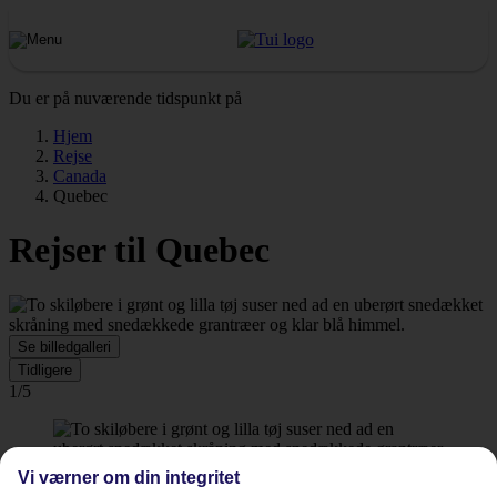
Du er på nuværende tidspunkt på
Hjem
Rejse
Canada
Quebec
Rejser til Quebec
Se billedgalleri
Tidligere
1/5
Vi værner om din integritet
© Tremblant