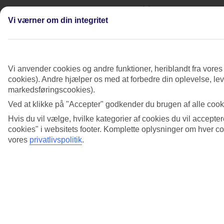
Hvordan bedømmes og klassificeres et hotel?
Vi værner om din integritet
Se mere information
Hvordan er stranden på mit rejsemål?
Se mere information
Vi anvender cookies og andre funktioner, heriblandt fra vore
cookies). Andre hjælper os med at forbedre din oplevelse, leve
Indgår parasol og solstole på stranden?
markedsføringscookies).
Ved at klikke på "Accepter" godkender du brugen af alle cooki
Se mere information
Hvis du vil vælge, hvilke kategorier af cookies du vil accepter
Kan jeg vælge placeringen af mit værelse?
cookies" i websitets footer. Komplette oplysninger om hver 
vores
privatlivspolitik
.
Se mere information
Se mere