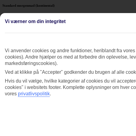
Standard morgenmad (kontinental)
Kaffe eller te
Vi værner om din integritet
Brød, smør og syltetøj
American breakfast
Kaffe eller te
Vi anvender cookies og andre funktioner, heriblandt fra vore
Brød, smør, syltetøj
cookies). Andre hjælper os med at forbedre din oplevelse, leve
Juice
markedsføringscookies).
Æg (kan dog forekomme i begrænsede varianter)
Ved at klikke på "Accepter" godkender du brugen af alle cooki
Vigtigt at vide
Hvis du vil vælge, hvilke kategorier af cookies du vil accepter
cookies" i websitets footer. Komplette oplysninger om hver 
Der kan være store lokale variationer i morgenmadsudvalget
Udvalget er sjældent så omfattende som i Danmark
vores
privatlivspolitik
.
Hotellet kan opkræve ekstra betaling for mad og drikke, der
ikke er inkluderet i grundprisen, f.eks. friskpresset juice
Du finder præcis information om hvad der er inkluderet i din
måltidspakke under "Fakta om hotellet" for det hotel du skal bo på.
Det er særligt vigtigt ved helpension og halvpension plus.
På vores hjemmeside kan du også
læse mere om måltider generelt
.