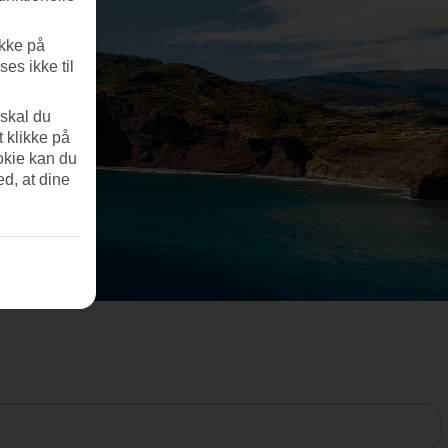
ikke på
es ikke til
 skal du
t klikke på
okie kan du
ed, at dine