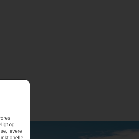
vores
ligt og
se, levere
unktionelle