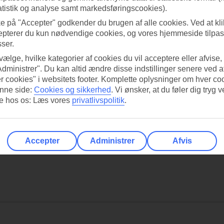
atistik og analyse samt markedsføringscookies).
ke på "Accepter" godkender du brugen af alle cookies. Ved at kl
epterer du kun nødvendige cookies, og vores hjemmeside tilpass
sser.
 vælge, hvilke kategorier af cookies du vil acceptere eller afvise,
Administrer". Du kan altid ændre disse indstillinger senere ved a
r cookies" i websitets footer. Komplette oplysninger om hver co
nne side:
Cookies og sikkerhed
.
Vi ønsker, at du føler dig tryg v
re hos os: Læs vores
privatlivspolitik
.
Accepter
Administrer
Afvis