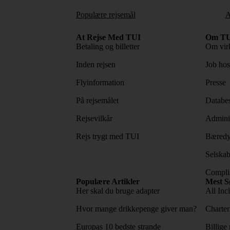
Populære rejsemål
A
At Rejse Med TUI
Om TU
Betaling og billetter
Om vir
Inden rejsen
Job ho
Flyinformation
Presse
På rejsemålet
Databes
Rejsevilkår
Adminis
Rejs trygt med TUI
Bæredy
Selskab
Complia
Populære Artikler
Mest S
Her skal du bruge adapter
All Incl
Hvor mange drikkepenge giver man?
Charter
Europas 10 bedste strande
Billige 