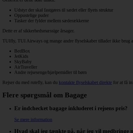
Udstyr der skal fastgøres til sædet eller flyets struktur
Oppustelige puder
Tasker der fylder mellem sæderækkerne
Dette er af sikkerhedsmæssige årsager.
TUIfly, TUI Airways og mange andre flyselskaber tillader ikke brug a
BedBox
JetKids
SkyBaby
AirTraveller
Andre rejsesenge/hjælpemidler til børn
Rejser du med rutefly, kan du
kontakte flyselskabet direkte
for at få i
Flere spørgsmål om Bagage
Er indchecket bagage inkluderet i rejsens pris?
Se mere information
Hvad skal jeg tænkte på, når jeg vil medbringe m