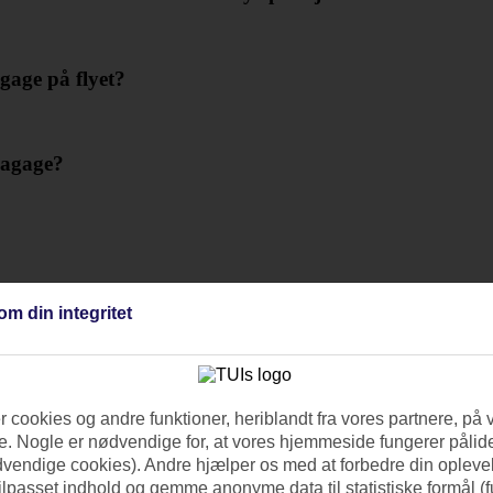
gage på flyet?
lbagage?
om din integritet
 cookies og andre funktioner, heriblandt fra vores partnere, på 
. Nogle er nødvendige for, at vores hjemmeside fungerer pålide
dvendige cookies). Andre hjælper os med at forbedre din oplevel
tilpasset indhold og gemme anonyme data til statistiske formål (f