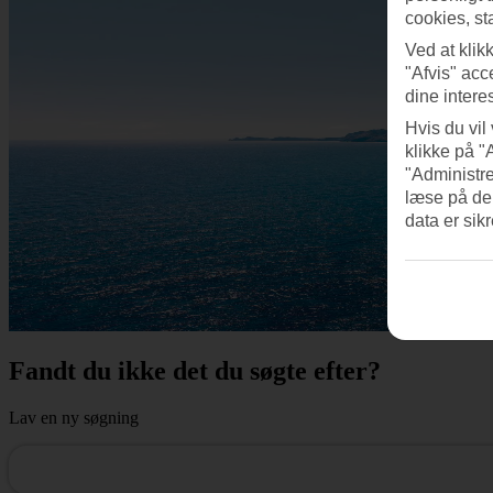
cookies, st
Ved at klik
"Afvis" acc
dine intere
Hvis du vil
klikke på "
"Administre
læse på de
data er sik
Fandt du ikke det du søgte efter?
Lav en ny søgning