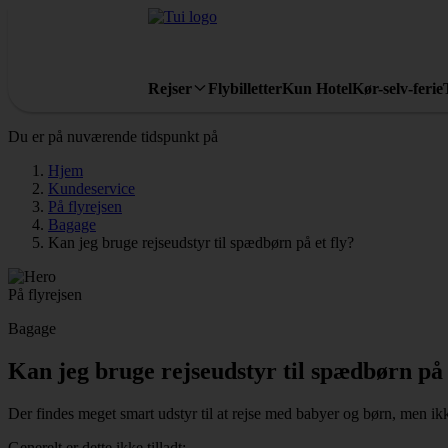
Rejser
Flybilletter
Kun Hotel
Kør-selv-ferie
Du er på nuværende tidspunkt på
Hjem
Kundeservice
På flyrejsen
Bagage
Kan jeg bruge rejseudstyr til spædbørn på et fly?
På flyrejsen
Bagage
Kan jeg bruge rejseudstyr til spædbørn på 
Der findes meget smart udstyr til at rejse med babyer og børn, men ikke
Generelt er dette ikke tilladt: