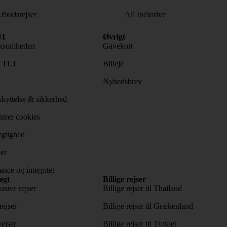
fbudsrejser
All Inclusive
I
Øvrigt
ksomheden
Gavekort
s TUI
Billeje
Nyhedsbrev
kyttelse & sikkerhed
trer cookies
gtighed
er
nce og integritet
øgt
Billige rejser
usive rejser
Billige rejser til Thailand
rejser
Billige rejser til Grækenland
rejser
Billige rejser til Tyrkiet