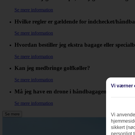
Se mere information
Hvilke regler er gældende for indchecket/håndba
Se mere information
Hvordan bestiller jeg ekstra bagage eller specia
Se mere information
Kan jeg medbringe golfkøller?
Se mere information
Vi værner 
Må jeg have en drone i håndbagagen?
Se mere information
Se mere
Vi anvender
hjemmeside
sikkert (nø
personligt 