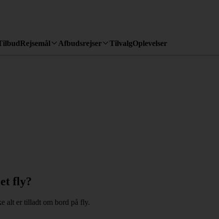
Tilbud
Rejsemål
Afbudsrejser
Tilvalg
Oplevelser
et fly?
 alt er tilladt om bord på fly.