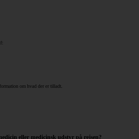
f:
nformation om hvad der er tilladt.
edicin eller medicinsk udstyr på rejsen?