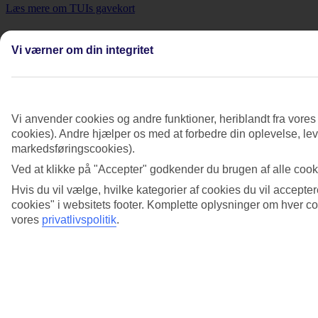
Læs mere om TUIs gavekort
Flere spørgsmål om Gavekort
Vi værner om din integritet
Hvad skal jeg tænke på ved køb af gavekort
hos en tredjepart?
Se mere information
Vi anvender cookies og andre funktioner, heriblandt fra vore
cookies). Andre hjælper os med at forbedre din oplevelse, leve
Hvordan køber jeg et gavekort hos TUI?
markedsføringscookies).
Se mere information
Ved at klikke på "Accepter" godkender du brugen af alle cooki
Hvis du vil vælge, hvilke kategorier af cookies du vil accepter
Hvor længe er mit gavekort gyldigt?
cookies" i websitets footer. Komplette oplysninger om hver 
vores
privatlivspolitik
.
Se mere information
Jeg har bestilt et gavekort på mail, men har
ikke modtaget det. Hvad gør jeg?
Se mere information