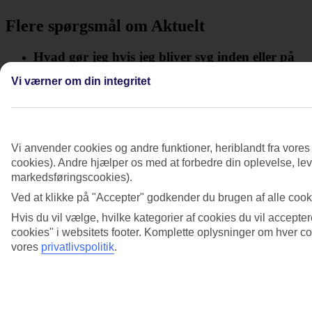
Flere spørgsmål om Aktuelt
Hvad gør jeg hvis jeg bliver syg inden eller på
rejsen?
Vi værner om din integritet
Se mere information
Hvad sker der hvis rejsen aflyses?
Vi anvender cookies og andre funktioner, heriblandt fra vore
Se mere information
cookies). Andre hjælper os med at forbedre din oplevelse, leve
markedsføringscookies).
Hvilke indrejseregler gælder for mit rejsemål?
Kræves der særlige dokumenter for at få lov til
Ved at klikke på "Accepter" godkender du brugen af alle cooki
at rejse ind i landet?
Hvis du vil vælge, hvilke kategorier af cookies du vil accepter
cookies" i websitets footer. Komplette oplysninger om hver 
Se mere information
vores
privatlivspolitik
.
Hvordan er min rejse påvirket af verdens
konflikter?
Se mere information