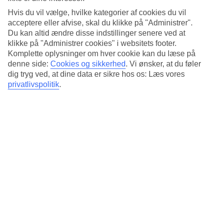
Agatowa 1, 30-798 Kraków, Poland
Hvis du vil vælge, hvilke kategorier af cookies du vil
acceptere eller afvise, skal du klikke på "Administrer".
Kraków Choinki - Christmas Market i Polen er en fængslende
Du kan altid ændre disse indstillinger senere ved at
ferieevent beliggende i hjertet af Kraków...
klikke på "Administrer cookies" i websitets footer.
Komplette oplysninger om hver cookie kan du læse på
denne side:
Cookies og sikkerhed
.
Vi ønsker, at du føler
dig tryg ved, at dine data er sikre hos os: Læs vores
privatlivspolitik
.
Jarmark Bożonarodzeniowy w Krakowie
Rynek Główny, Kraków, Poland