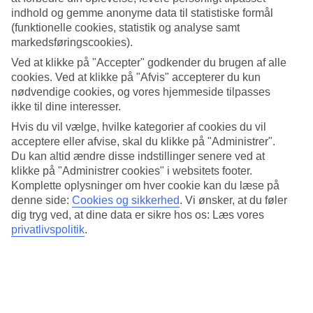
Hyde Park Winter Wonderland
indhold og gemme anonyme data til statistiske formål
(funktionelle cookies, statistik og analyse samt
Hyde Park, Serpentine Rd, London W2 2UH, UK
markedsføringscookies).
Hyde Park Winter Wonderland byder besøgende velkommen til
Ved at klikke på "Accepter" godkender du brugen af alle
et traditionelt julemarked, et af Londons ...
cookies. Ved at klikke på "Afvis" accepterer du kun
nødvendige cookies, og vores hjemmeside tilpasses
ikke til dine interesser.
Hvis du vil vælge, hvilke kategorier af cookies du vil
acceptere eller afvise, skal du klikke på "Administrer".
Du kan altid ændre disse indstillinger senere ved at
klikke på "Administrer cookies" i websitets footer.
Komplette oplysninger om hver cookie kan du læse på
denne side:
Cookies og sikkerhed
.
Vi ønsker, at du føler
dig tryg ved, at dine data er sikre hos os: Læs vores
privatlivspolitik
.
Weihnachtsmarkt am Roten Rathaus