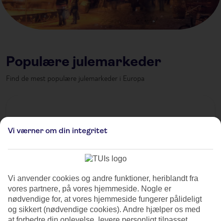
Populære julemarkeder
Find de mest populære julemarkeder i Europa
Vi værner om din integritet
Vi anvender cookies og andre funktioner, heriblandt fra
vores partnere, på vores hjemmeside. Nogle er
nødvendige for, at vores hjemmeside fungerer pålideligt
og sikkert (nødvendige cookies). Andre hjælper os med
at forbedre din oplevelse, levere personligt tilpasset