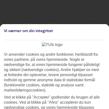
Bemærk, at billederne er til illustrativt brug og kan derfor afvige fra de faktiske omgivelser
og lokationer.
Vi værner om din integritet
Stadtverwaltung Hansestadt
Lübeck
Vi anvender cookies og andre funktioner, heriblandt fra
Julemarkedet arrangeret af Stadtverwaltung Hansestadt Lübeck er
vores partnere, på vores hjemmeside. Nogle er
en magisk oplevelse, der finder sted i den charmerende by Lübeck,
nødvendige for, at vores hjemmeside fungerer pålideligt
Tyskland. Kendt for sin historiske gamle bydel og maleriske gader,
og sikkert (nødvendige cookies). Andre hjælper os med
bliver Lübeck levende i feriesæsonen med dette festlige marked.
at forbedre din oplevelse, levere personligt tilpasset
Besøgende kan slentre gennem markedet og beundre de smukt
indhold og gemme anonyme data til statistiske formål
dekorerede træboder, der sælger en række håndlavede håndværk,
(funktionelle cookies, statistik og analyse samt
gaver og traditionelle tyske juledekorationer. Duften af Glühwein
markedsføringscookies).
(gløgg) og ristede nødder fylder luften og skaber en varm og
indbydende atmosfære for besøgende at nyde. Udover shopping kan
Ved at klikke på "Accepter" godkender du brugen af alle
de tilstedeværende nyde lækre julegodter som Lebkuchen
cookies. Ved at klikke på "Afvis" accepterer du kun
(peberkager) og Bratwurst (grillet pølse). Levende musik og
nødvendige cookies, og vores hjemmeside tilpasses