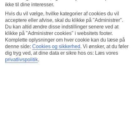
underholdning bidrager til den festlige stemning, hvilket gør markedet
ikke til dine interesser.
til en perfekt destination for familier, par og venner, der ønsker at
Hvis du vil vælge, hvilke kategorier af cookies du vil
fejre feriesæsonen sammen. Alt i alt er Stadtverwaltung Hansestadt
acceptere eller afvise, skal du klikke på "Administrer".
Lübeck julemarked en must-visit destination for alle, der ønsker at
Du kan altid ændre disse indstillinger senere ved at
opleve julens magi i en traditionel tysk ramme.
klikke på "Administrer cookies" i websitets footer.
Komplette oplysninger om hver cookie kan du læse på
Sted:
denne side:
Cookies og sikkerhed
.
Vi ønsker, at du føler
dig tryg ved, at dine data er sikre hos os: Læs vores
Markt, 23552 Lübeck, Deutschland
privatlivspolitik
.
Få rutebeskrivelse
Anbefalede hoteller til din
juleferie i Tyskland