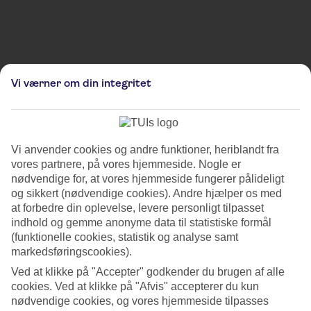
Bemærk, at billederne er til illustrativt brug og kan derfor afvige fra de faktiske omgivelser
Vi værner om din integritet
og lokationer.
Flensburger Weihnachtsmarkt
Flensborg Weihnachtsmarkt er et charmerende julemarked, der ligger
Vi anvender cookies og andre funktioner, heriblandt fra
i hjertet af Flensborgs historiske gamle bydel i Tyskland. Op til jul
vores partnere, på vores hjemmeside. Nogle er
forvandles Flensborgs gågade til et stemningsfuldt juleland med
nødvendige for, at vores hjemmeside fungerer pålideligt
julelys og smukke juledekorationer. I hyggelige, skandinavisk-
og sikkert (nødvendige cookies). Andre hjælper os med
inspirerede boder sælges håndværk, julepynt og tyske julelækkerier.
at forbedre din oplevelse, levere personligt tilpasset
Markedets midtpunkt er en smukt oplyst julepyramide og et
indhold og gemme anonyme data til statistiske formål
imponerende juletræ. I de smukt dekorerede boder finder du tyske
og danske kunsthåndværk, traditionelle julepynt, gaver og tyske
(funktionelle cookies, statistik og analyse samt
julegodter. Mellem shopping og mad kan besøgende nyde levende
markedsføringscookies).
julemusik og juleforestillinger. For børn er der kreative aktiviteter,
Ved at klikke på "Accepter" godkender du brugen af alle
hoppeborg, ansigtsmaling, besøg af julemanden og et ønsketræ, hvor
cookies. Ved at klikke på "Afvis" accepterer du kun
de kan hænge deres julegaveønsker. De voksne kan desuden smage
nødvendige cookies, og vores hjemmeside tilpasses
"Tallinn-punch" i verdens mindste bar.