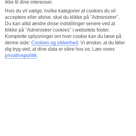
ikke til dine interesser.
Hvis du vil vælge, hvilke kategorier af cookies du vil
Sted:
acceptere eller afvise, skal du klikke på "Administrer".
Du kan altid ændre disse indstillinger senere ved at
Südermarkt, 24937 Flensburg, Germany
klikke på "Administrer cookies" i websitets footer.
Få rutebeskrivelse
Komplette oplysninger om hver cookie kan du læse på
denne side:
Cookies og sikkerhed
.
Vi ønsker, at du føler
dig tryg ved, at dine data er sikre hos os: Læs vores
privatlivspolitik
.
Anbefalede hoteller til din
juleferie i Tyskland