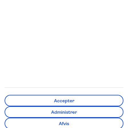
Varmeguide
Billige rejser
Afbudsrejser
Billige rejser til Thailand
Afbudsrejser med All
Inclusive
Billige rejser til Grækenland
Afbudsrejser til Grækenland
Billige rejser til Tyrkiet
Afbudsrejser til Gran
Billige rejser til Mallorca
Canaria
Billige rejser til Cypern
Afbudsrejser til Phuket
TUI Danmark indgår i den nordiske rejsekoncern TUI Nordic,
Accepter
hvor også TUI Sverige, TUI Norge og TUI Finland, Nazar og
flyselskabet TUIfly Nordic indgår. TUI Nordic er en del af TUI
Administrer
Group. Administrativ adresse: Gammel Kongevej 60,
Frederiksberg. Telefon kundeservice: 70 10 10 50. CVR-nr.
Afvis
37425311.