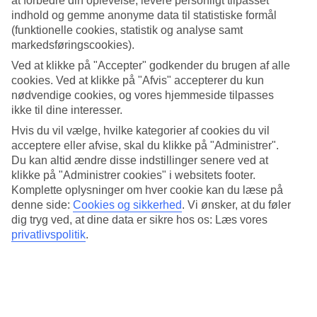
at forbedre din oplevelse, levere personligt tilpasset
indhold og gemme anonyme data til statistiske formål
Søg
(funktionelle cookies, statistik og analyse samt
markedsføringscookies).
Ved at klikke på "Accepter" godkender du brugen af alle
cookies. Ved at klikke på "Afvis" accepterer du kun
Du er på nuværende tidspunkt på
nødvendige cookies, og vores hjemmeside tilpasses
Hjem
ikke til dine interesser.
RIU
Hvis du vil vælge, hvilke kategorier af cookies du vil
RIU-hoteller
acceptere eller afvise, skal du klikke på "Administrer".
Du kan altid ændre disse indstillinger senere ved at
RIU
klikke på "Administrer cookies" i websitets footer.
Komplette oplysninger om hver cookie kan du læse på
Hoteller med sans for detaljen
denne side:
Cookies og sikkerhed
.
Vi ønsker, at du føler
dig tryg ved, at dine data er sikre hos os: Læs vores
privatlivspolitik
.
Hele ferien i mobilen.
Hent TUI-appen i dag!