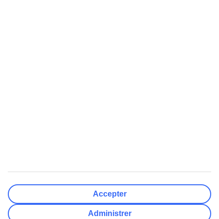
Lufthavne
Nulstil
Færdig
Rejsemål
Nulstil
Færdig
Afrejsedato
Ma
Ti
On
To
Fr
Lø
Sø
Hvor fleksibel er din afrejsedato?
Kun valgt dato
+/- 3 Dage
+/- 7 Dage
+/- 14 Dage
Nulstil
Færdig
Antal rejsende
Antal værelser
Vælg for mig
Accepter
Voksne
2
Administrer
Børn (0-17)