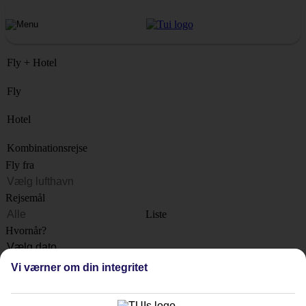
Fly + Hotel
Fly
Hotel
Kombinationsrejse
Fly fra
Rejsemål
Liste
Hvornår?
Hvor længe?
Vi værner om din integritet
1 uge
Antal rejsende