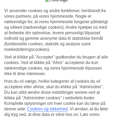
Søg
Vi anvender cookies og andre funktioner, heriblandt fra
vores partnere, på vores hjemmeside. Nogle er
nødvendige for, at vores hjemmeside fungerer pålideligt
og sikkert (nødvendige cookies). Andre hjælper os med
Du er på nuværende tidspunkt på
at forbedre din oplevelse, levere personligt tilpasset
indhold og gemme anonyme data til statistiske formål
Hjem
(funktionelle cookies, statistik og analyse samt
Rejse
markedsføringscookies).
Vietnam
Saigon
Ved at klikke på "Accepter" godkender du brugen af alle
Afbudsrejser
cookies. Ved at klikke på "Afvis" accepterer du kun
nødvendige cookies, og vores hjemmeside tilpasses
Afbudsrejser til Saigon
ikke til dine interesser.
Hvis du vil vælge, hvilke kategorier af cookies du vil
Her finder du vores afbudsrejser og last minute
rejser til Saigon
. Vi
acceptere eller afvise, skal du klikke på "Administrer".
har samlet alle rejserne her, så du nemt kan få et overblik over de
Du kan altid ændre disse indstillinger senere ved at
aktuelle tilbud til denne pulserende storby i Vietnam. På nogle af
klikke på "Administrer cookies" i websitets footer.
vores afbudsrejser indgår
All Inclusive
i prisen, men det kan ofte
Komplette oplysninger om hver cookie kan du læse på
tilkøbes til mange af hotellerne, hvis du ønsker det.
denne side:
Cookies og sikkerhed
.
Vi ønsker, at du føler
dig tryg ved, at dine data er sikre hos os: Læs vores
Hoteltips