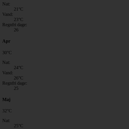
Nat:
21
°C
Vand:
23
°C
Regnfri dage:
26
Apr
30
°
C
Nat:
24
°C
Vand:
26
°C
Regnfri dage:
25
Maj
32
°
C
Nat:
25
°C