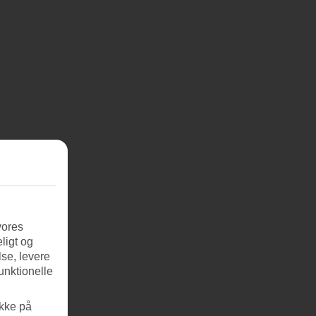
vores
ligt og
se, levere
unktionelle
ikke på