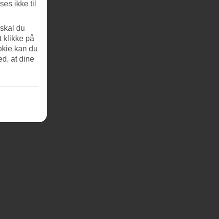
es ikke til
 skal du
t klikke på
okie kan du
ed, at dine