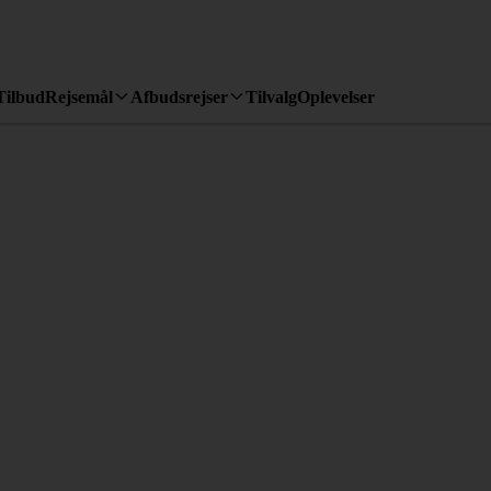
Tilbud
Rejsemål
Afbudsrejser
Tilvalg
Oplevelser