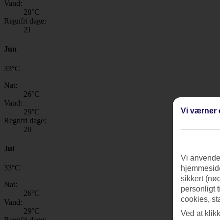
Vand:
28
°C
Regnfri dage:
21
Jun
33
°
C
Nat:
26
°C
Vand:
Vi værner 
29
°C
Regnfri dage:
20
Jul
Vi anvender
33
°
C
hjemmeside
sikkert (nø
Nat:
personligt 
26
°C
cookies, st
Vand:
29
°C
Ved at klik
Regnfri dage: