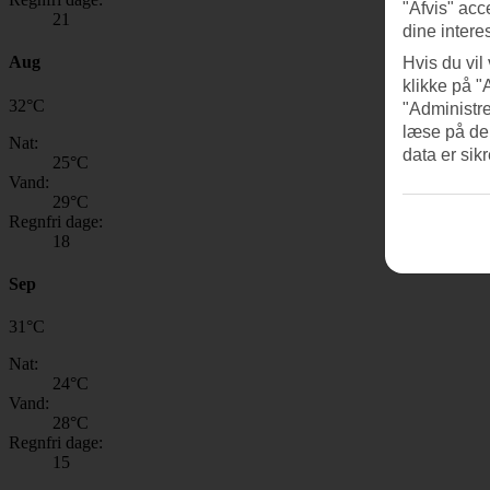
"Afvis" acc
21
dine intere
Aug
Hvis du vil
klikke på "
32
°
C
"Administre
læse på de
Nat:
data er sik
25
°C
Vand:
29
°C
Regnfri dage:
18
Sep
31
°
C
Nat:
24
°C
Vand:
28
°C
Regnfri dage:
15