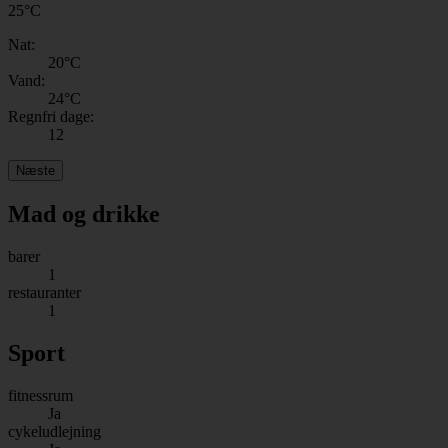
25
°
C
Nat:
20
°C
Vand:
24
°C
Regnfri dage:
12
Næste
Mad og drikke
barer
1
restauranter
1
Sport
fitnessrum
Ja
cykeludlejning