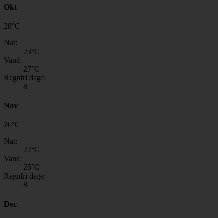
Okt
28
°
C
Nat:
23
°C
Vand:
27
°C
Regnfri dage:
8
Nov
26
°
C
Nat:
22
°C
Vand:
25
°C
Regnfri dage:
8
Dec