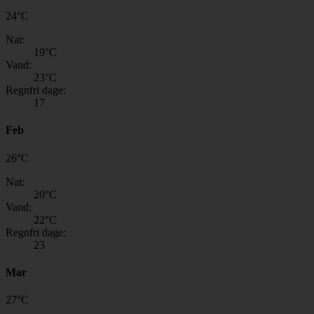
24
°
C
Nat:
19
°C
Vand:
23
°C
Regnfri dage:
17
Feb
26
°
C
Nat:
20
°C
Vand:
22
°C
Regnfri dage:
23
Mar
27
°
C