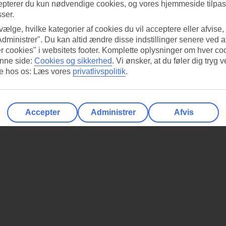
epterer du kun nødvendige cookies, og vores hjemmeside tilpass
sser.
 vælge, hvilke kategorier af cookies du vil acceptere eller afvise,
Administrer". Du kan altid ændre disse indstillinger senere ved a
r cookies" i websitets footer. Komplette oplysninger om hver co
nne side:
Cookies og sikkerhed
.
Vi ønsker, at du føler dig tryg v
re hos os: Læs vores
privatlivspolitik
.
Accepter
Administrer
Afvis