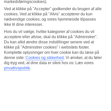
markedsføringscookies).
Udendørspool
Ja
Ved at klikke på "Accepter" godkender du brugen af alle
cookies. Ved at klikke på "Afvis" accepterer du kun
Gennemsnitsvejr i Da Nang
nødvendige cookies, og vores hjemmeside tilpasses
ikke til dine interesser.
Tidligere
Hvis du vil vælge, hvilke kategorier af cookies du vil
acceptere eller afvise, skal du klikke på "Administrer".
Jan
Du kan altid ændre disse indstillinger senere ved at
klikke på "Administrer cookies" i websitets footer.
24
°
C
Komplette oplysninger om hver cookie kan du læse på
Nat:
denne side:
Cookies og sikkerhed
.
Vi ønsker, at du føler
19
°C
dig tryg ved, at dine data er sikre hos os: Læs vores
Vand:
privatlivspolitik
.
23
°C
Regnfri dage:
17
Feb
26
°
C
Nat: