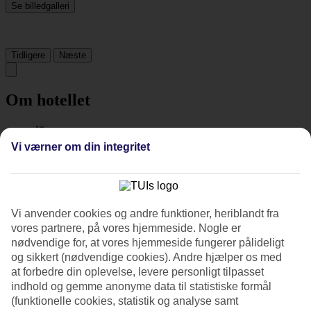
Se billedgalleri
Tidligere
Næste
Om hotellet
4*
Officiel kategori
Vi værner om din integritet
Det 4-stjernede hotel Son Tra Resort & Spa i Da Nang er et hotel
med bar, morgenmadsbuffet og WiFi. På hotellet kan du nyde Både
massage og sauna. hvis børnene er med findes der barnepasning,
børnepool og legeplads. Der er parkeringsmuligheder i omådet.
Vi anvender cookies og andre funktioner, heriblandt fra
Hotellet blev senest renoveret år 2009. Følgende kreditkort
accepteres på hotellet: American Express, Diners Club, Mastercard
vores partnere, på vores hjemmeside. Nogle er
og Visa.
nødvendige for, at vores hjemmeside fungerer pålideligt
og sikkert (nødvendige cookies). Andre hjælper os med
Kort om hotellet
at forbedre din oplevelse, levere personligt tilpasset
indhold og gemme anonyme data til statistiske formål
Til strand/badning
(funktionelle cookies, statistik og analyse samt
10 m