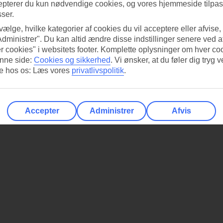
epterer du kun nødvendige cookies, og vores hjemmeside tilpass
sser.
 vælge, hvilke kategorier af cookies du vil acceptere eller afvise,
Administrer". Du kan altid ændre disse indstillinger senere ved a
r cookies" i websitets footer. Komplette oplysninger om hver co
nne side:
Cookies og sikkerhed
.
Vi ønsker, at du føler dig tryg v
re hos os: Læs vores
privatlivspolitik
.
Accepter
Administrer
Afvis