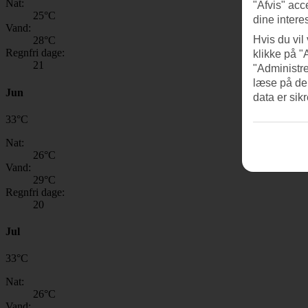
Nat:
"Afvis" acc
25
°C
dine intere
Vand:
Hvis du vil
28
°C
Regnfri dage:
klikke på "
21
"Administre
læse på de
Jun
data er sik
33
°
C
Nat:
26
°C
Vand:
29
°C
Regnfri dage:
20
Jul
33
°
C
Nat:
26
°C
Vand: