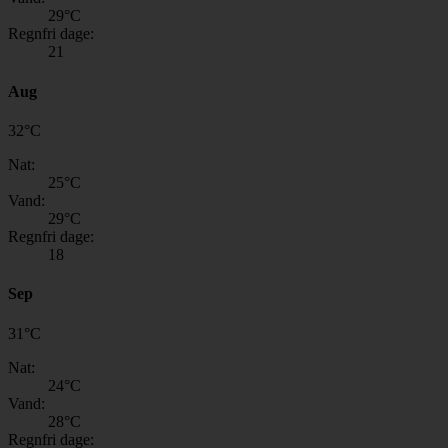
29
°C
Regnfri dage:
21
Aug
32
°
C
Nat:
25
°C
Vand:
29
°C
Regnfri dage:
18
Sep
31
°
C
Nat:
24
°C
Vand:
28
°C
Regnfri dage: