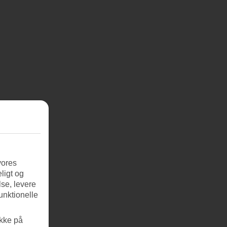
vores
ligt og
se, levere
unktionelle
ikke på