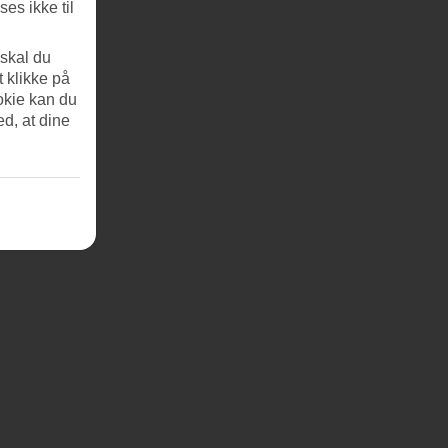
es ikke til
 skal du
t klikke på
okie kan du
ed, at dine