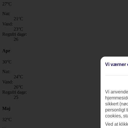
27
°
C
Nat:
21
°C
Vand:
23
°C
Regnfri dage:
26
Apr
30
°
C
Vi værner 
Nat:
24
°C
Vand:
26
°C
Vi anvender
Regnfri dage:
25
hjemmeside
sikkert (nø
Maj
personligt 
cookies, st
32
°
C
Ved at klik