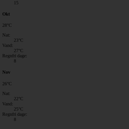
15
Okt
28
°
C
Nat:
23
°C
Vand:
27
°C
Regnfri dage:
8
Nov
26
°
C
Nat:
22
°C
Vand:
25
°C
Regnfri dage:
8