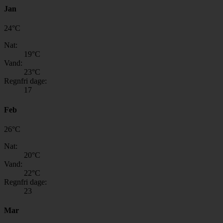
Jan
24
°
C
Nat:
19
°C
Vand:
23
°C
Regnfri dage:
17
Feb
26
°
C
Nat:
20
°C
Vand:
22
°C
Regnfri dage:
23
Mar