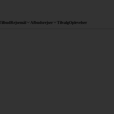
Tilbud
Rejsemål
Afbudsrejser
Tilvalg
Oplevelser