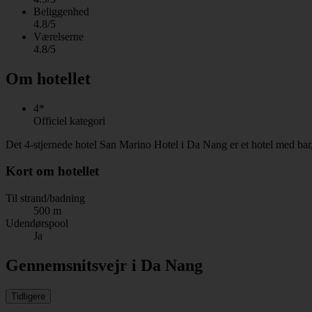
Beliggenhed
4.8/5
Værelserne
4.8/5
Om hotellet
4*
Officiel kategori
Det 4-stjernede hotel San Marino Hotel i Da Nang er et hotel med bar
Kort om hotellet
Til strand/badning
500 m
Udendørspool
Ja
Gennemsnitsvejr i Da Nang
Tidligere