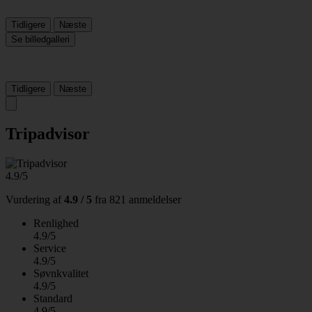
Tidligere
Næste
Se billedgalleri
Tidligere
Næste
Tripadvisor
4.9/5
Vurdering af
4.9 / 5
fra
821 anmeldelser
Renlighed
4.9/5
Service
4.9/5
Søvnkvalitet
4.9/5
Standard
4.9/5