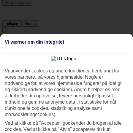
Se billedgalleri
Tidligere
Næste
Om hotellet
Vi værner om din integritet
3*
Officiel kategori
Det 3,5-stjernede hotel Magnolia i Da Nang er et hotel med bar,
Vi anvender cookies og andre funktioner, heriblandt fra
WiFi og pool. På hotellet kan du nyde Både massage og sauna. hvis
vores partnere, på vores hjemmeside. Nogle er
børnene er med findes der børnepool og legeplads. Der er
nødvendige for, at vores hjemmeside fungerer pålideligt
parkeringsmuligheder i omådet.
og sikkert (nødvendige cookies). Andre hjælper os med
at forbedre din oplevelse, levere personligt tilpasset
Kort om hotellet
indhold og gemme anonyme data til statistiske formål
(funktionelle cookies, statistik og analyse samt
Til strand/badning
markedsføringscookies).
800 m
Ved at klikke på "Accepter" godkender du brugen af alle
Gennemsnitsvejr i Da Nang
cookies. Ved at klikke på "Afvis" accepterer du kun