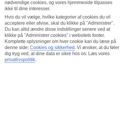
nødvendige cookies, og vores hjemmeside tilpasses
Tidligere
ikke til dine interesser.
Hvis du vil vælge, hvilke kategorier af cookies du vil
Jan
acceptere eller afvise, skal du klikke på "Administrer".
Du kan altid ændre disse indstillinger senere ved at
24
°
C
klikke på "Administrer cookies" i websitets footer.
Nat:
Komplette oplysninger om hver cookie kan du læse på
19
°C
denne side:
Cookies og sikkerhed
.
Vi ønsker, at du føler
Vand:
dig tryg ved, at dine data er sikre hos os: Læs vores
23
°C
privatlivspolitik
.
Regnfri dage:
17
Feb
26
°
C
Nat:
20
°C
Vand:
22
°C
Regnfri dage:
23