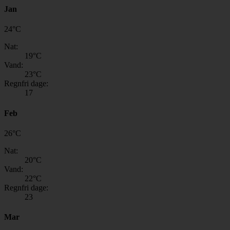
Jan
24
°
C
Nat:
19
°C
Vand:
23
°C
Regnfri dage:
17
Feb
26
°
C
Nat:
20
°C
Vand:
22
°C
Regnfri dage:
23
Mar