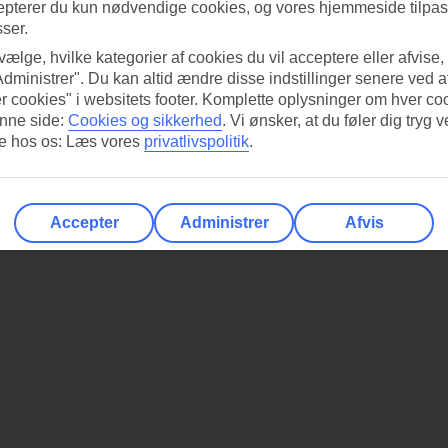
epterer du kun nødvendige cookies, og vores hjemmeside tilpass
sser.
 vælge, hvilke kategorier af cookies du vil acceptere eller afvise,
Administrer". Du kan altid ændre disse indstillinger senere ved a
r cookies" i websitets footer. Komplette oplysninger om hver co
nne side:
Cookies og sikkerhed
.
Vi ønsker, at du føler dig tryg v
re hos os: Læs vores
privatlivspolitik
.
Accepter
Administrer
Afvis