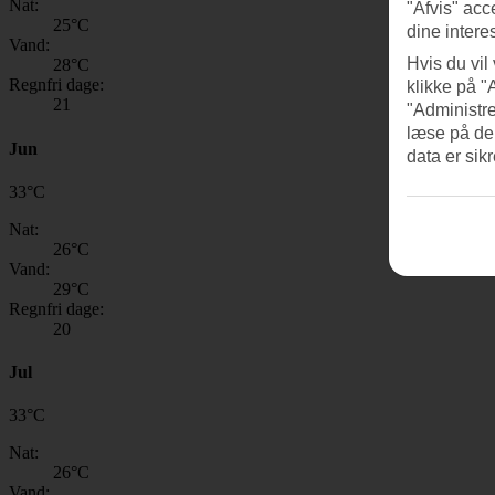
Nat:
"Afvis" acc
25
°C
dine intere
Vand:
Hvis du vil
28
°C
Regnfri dage:
klikke på "
21
"Administre
læse på de
Jun
data er sik
33
°
C
Nat:
26
°C
Vand:
29
°C
Regnfri dage:
20
Jul
33
°
C
Nat:
26
°C
Vand: