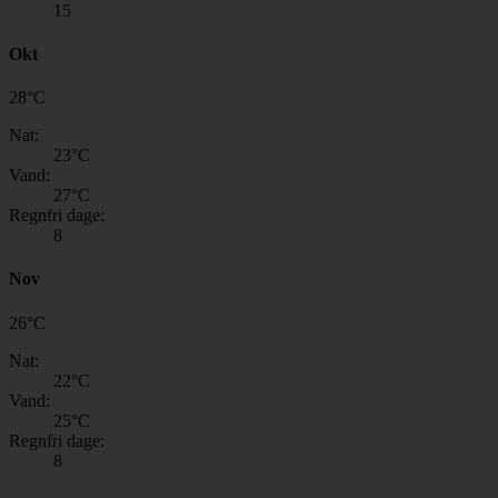
15
Okt
28
°
C
Nat:
23
°C
Vand:
27
°C
Regnfri dage:
8
Nov
26
°
C
Nat:
22
°C
Vand:
25
°C
Regnfri dage:
8