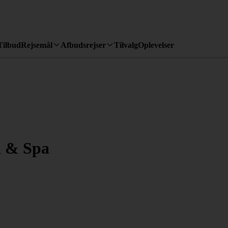
Tilbud
Rejsemål
Afbudsrejser
Tilvalg
Oplevelser
l & Spa