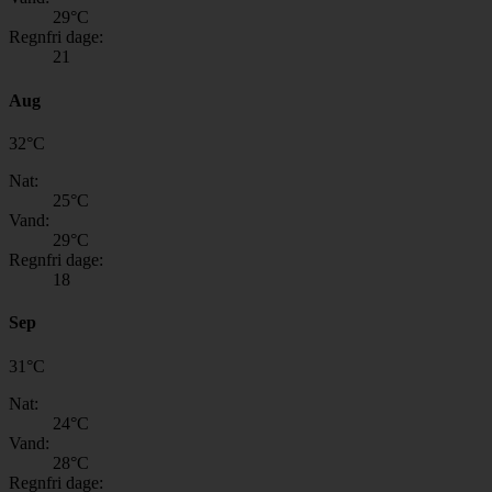
29
°C
Regnfri dage:
21
Aug
32
°
C
Nat:
25
°C
Vand:
29
°C
Regnfri dage:
18
Sep
31
°
C
Nat:
24
°C
Vand:
28
°C
Regnfri dage: