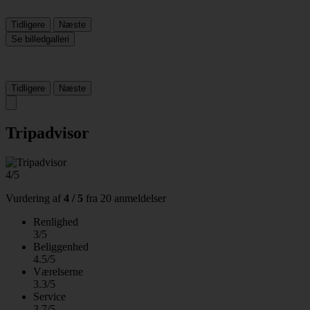
Tidligere
Næste
Se billedgalleri
Tidligere
Næste
Tripadvisor
4/5
Vurdering af
4 / 5
fra
20 anmeldelser
Renlighed
3/5
Beliggenhed
4.5/5
Værelserne
3.3/5
Service
3.7/5