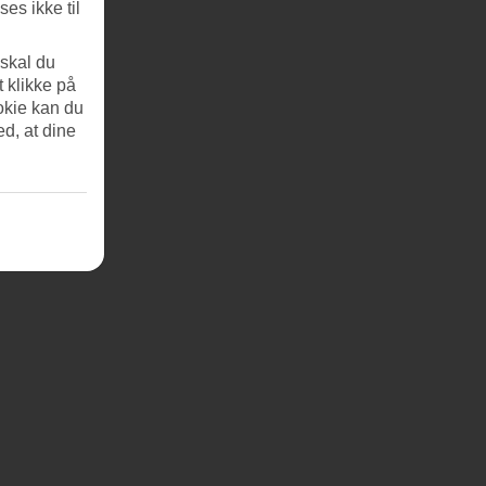
es ikke til
 skal du
t klikke på
okie kan du
ed, at dine