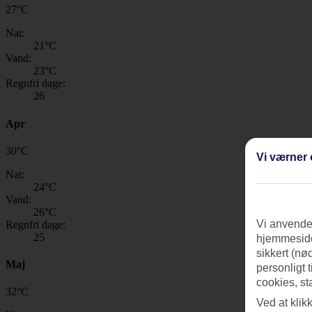
27
°
C
Nat:
21
°C
Vand:
23
°C
Regnfri dage:
26
Apr
30
°
C
Vi værner 
Nat:
24
°C
Vand:
26
°C
Vi anvender
Regnfri dage:
25
hjemmeside
sikkert (nø
Maj
personligt 
cookies, st
32
°
C
Ved at klik