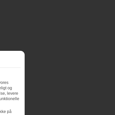
vores
ligt og
se, levere
unktionelle
ikke på