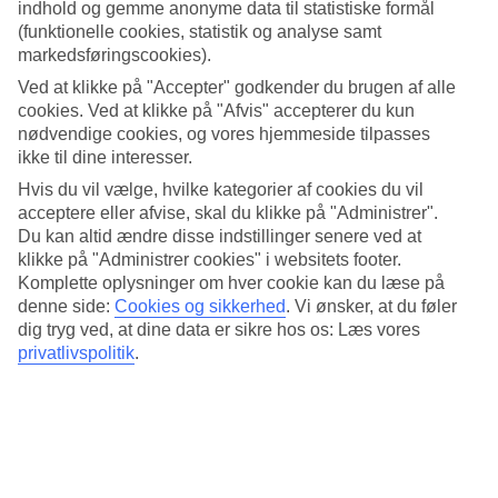
4.6/5
indhold og gemme anonyme data til statistiske formål
Standard
(funktionelle cookies, statistik og analyse samt
4.4/5
markedsføringscookies).
Om hotellet
Ved at klikke på "Accepter" godkender du brugen af alle
cookies. Ved at klikke på "Afvis" accepterer du kun
nødvendige cookies, og vores hjemmeside tilpasses
4*
ikke til dine interesser.
Officiel kategori
Hvis du vil vælge, hvilke kategorier af cookies du vil
Moderne hotel med tagpool
acceptere eller afvise, skal du klikke på "Administrer".
Du kan altid ændre disse indstillinger senere ved at
På Novotel Miami Brickell bor du i finansdistriktet Brickell med en
klikke på "Administrer cookies" i websitets footer.
flot udsigt over skyskraberne i Miamis centrum. Her kan du slappe
Komplette oplysninger om hver cookie kan du læse på
af ved poolen på taget eller nyde en middag i hotellets restaurant.
Hvis du vil holde dig aktiv, er der et fitnesslokale på hotellet.
denne side:
Cookies og sikkerhed
.
Vi ønsker, at du føler
dig tryg ved, at dine data er sikre hos os: Læs vores
Hotellet ligger i Brickell-området tæt på både indkøb og
privatlivspolitik
.
underholdning.
På hotellet er der:
Reception 24 timer i døgnet
Wi-Fi
AC