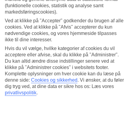
3.8/5
(funktionelle cookies, statistik og analyse samt
Søvnkvalitet
markedsføringscookies).
4.1/5
Standard
Ved at klikke på "Accepter" godkender du brugen af alle
3.6/5
cookies. Ved at klikke på "Afvis" accepterer du kun
nødvendige cookies, og vores hjemmeside tilpasses
Om hotellet
ikke til dine interesser.
Hvis du vil vælge, hvilke kategorier af cookies du vil
3*
Officiel kategori
acceptere eller afvise, skal du klikke på "Administrer".
Du kan altid ændre disse indstillinger senere ved at
Personligt hotel med god beliggenhed
klikke på "Administrer cookies" i websitets footer.
Komplette oplysninger om hver cookie kan du læse på
Urbano at Brickell Miami er et lille hotel med et hyggeligt
denne side:
Cookies og sikkerhed
.
Vi ønsker, at du føler
poolområde omkranset af palmer. Der er butikker, barer og
dig tryg ved, at dine data er sikre hos os: Læs vores
restauranter i nærheden, og en kort biltur derfra ligger Downtown,
privatlivspolitik
.
Bayside Marketplace og Port of Miami. Den berømte South Beach
ligger også indenfor en kort køretur.
På hotellet er der:
Pool og solterrasse
Restaurant og bar
Gym og spa