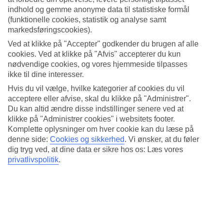
der er, når du skal rejse til Tyskland. Her har vi samlet al information
indhold og gemme anonyme data til statistiske formål
om vejret måned for måned.
(funktionelle cookies, statistik og analyse samt
Vejret Tyskland
markedsføringscookies).
Ved at klikke på "Accepter" godkender du brugen af alle
Vejret i Tyskland er alsidigt og varierer afhængigt af årstiden. Landet
cookies. Ved at klikke på "Afvis" accepterer du kun
oplever fire tydelige årstider, og hver sæson har sin egen charme. I
nødvendige cookies, og vores hjemmeside tilpasses
Tyskland kan vejret variere betydeligt afhængigt af, hvor i landet du
ikke til dine interesser.
befinder dig. Det er afgørende at være opmærksom på vejrudsigten,
især hvis du planlægger udendørsaktiviteter under dit ophold.
Hvis du vil vælge, hvilke kategorier af cookies du vil
acceptere eller afvise, skal du klikke på "Administrer".
Hvor er det varmeste sted i Tyskland?
Du kan altid ændre disse indstillinger senere ved at
klikke på "Administrer cookies" i websitets footer.
Det varmeste sted i Tyskland er ofte sydligere regioner som f.eks.
Komplette oplysninger om hver cookie kan du læse på
Baden-Württemberg og Bayern. Disse områder har typisk mildere
denne side:
Cookies og sikkerhed
.
Vi ønsker, at du føler
vintre og varme somre, hvilket gør dem til populære rejsemål for
besøgende.
dig tryg ved, at dine data er sikre hos os: Læs vores
privatlivspolitik
.
Hvordan er klimaet og vejret i Tyskland?
Tyskland har et tempereret klima, der generelt er præget af fire
årstider: forår, sommer, efterår og vinter. Somrene er normalt varme,
især i de sydlige dele af landet, hvor temperaturerne kan stige
markant. Vintrene kan være kolde, især i de nordlige og østlige