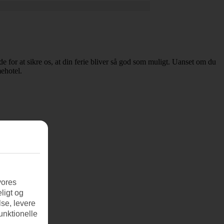
de for at sikre os, at din ferie bliver så god som muligt. Uanset om du
mehotel.
vores
ligt og
se, levere
unktionelle