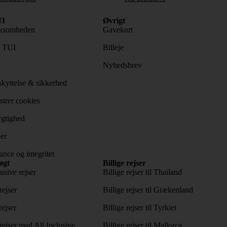
I
Øvrigt
ksomheden
Gavekort
s TUI
Billeje
Nyhedsbrev
kyttelse & sikkerhed
trer cookies
gtighed
er
nce og integritet
øgt
Billige rejser
usive rejser
Billige rejser til Thailand
rejser
Billige rejser til Grækenland
rejser
Billige rejser til Tyrkiet
ejser med All Inclusive
Billige rejser til Mallorca