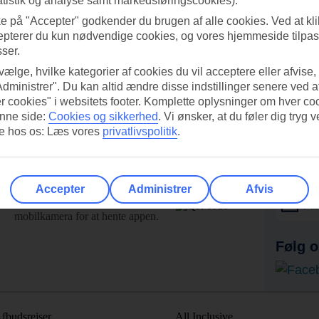
atistik og analyse samt markedsføringscookies).
ke på "Accepter" godkender du brugen af alle cookies. Ved at kl
epterer du kun nødvendige cookies, og vores hjemmeside tilpass
sser.
 vælge, hvilke kategorier af cookies du vil acceptere eller afvise,
Administrer". Du kan altid ændre disse indstillinger senere ved a
r cookies" i websitets footer. Komplette oplysninger om hver co
nne side:
Cookies og sikkerhed
.
Vi ønsker, at du føler dig tryg v
re hos os: Læs vores
privatlivspolitik
.
UI-appen i dag!
Få til
Accepter
Administrer
Afvis
Scan QR-koden med dit
Ab
mobilkamera for at hente appen.
Følg o
fbudsrejser
All Inclusive