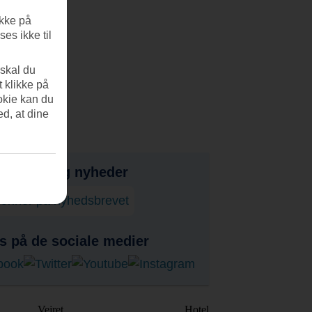
ikke på
es ikke til
 skal du
t klikke på
okie kan du
ed, at dine
bud, tips og nyheder
onner på nyhedsbrevet
s på de sociale medier
Vejret
Hotel