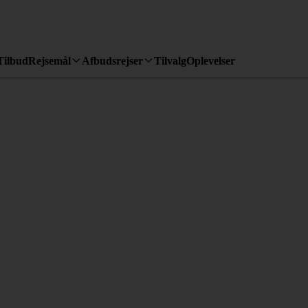
Tilbud
Rejsemål
Afbudsrejser
Tilvalg
Oplevelser