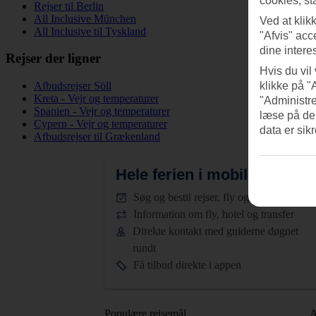
cookies, st
Rejser til Berlin
All Inclusive München
Ved at klik
All Inclusive til Tyskland
"Afvis" acc
dine intere
Rejser der ligner
Hvis du vil
klikke på "
Afbudsrejser Söll
Kreta - Vejr og temperaturer
"Administre
Spanien - Vejr og temperaturer
læse på de
Cypern - Vejr og temperaturer
data er sik
Afbudsrejser til Grækenland
Hele ferien i mobilen.
Hent T
Søg og bestil rejser, fly og hotel
Information om fly, hotel og transfer
Direkte kontakt med guiderne døgnet
rundt
Få tilbud direkte i appen
Populære rejsemål
A