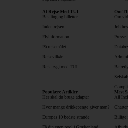
At Rejse Med TUI
Om TU
Betaling og billetter
Om vir
Inden rejsen
Job ho
Flyinformation
Presse
På rejsemålet
Databes
Rejsevilkår
Adminis
Rejs trygt med TUI
Bæredy
Selskab
Complia
Populære Artikler
Mest S
Her skal du bruge adapter
All Incl
Hvor mange drikkepenge giver man?
Charter
Europas 10 bedste strande
Billige 
Få din egen pool i Grækenland
Afbudsr