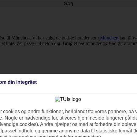
Søg
rejse til München. Vi har valgt de bedste hoteller som
München
kan tilby
e et hotel der passer til netop dig. Brug et par minutter og find dit drøm
om din integritet
 cookies og andre funktioner, heriblandt fra vores partnere, på 
. Nogle er nødvendige for, at vores hjemmeside fungerer pålide
dvendige cookies). Andre hjælper os med at forbedre din oplevel
tilpasset indhold og gemme anonyme data til statistiske formål (f