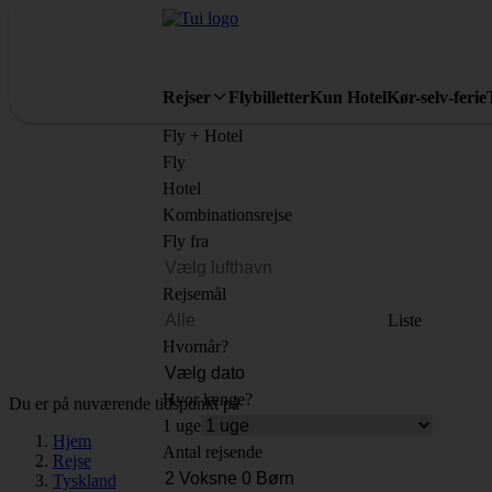
Rejser
Flybilletter
Kun Hotel
Kør-selv-ferie
Fly + Hotel
Fly
Hotel
Kombinationsrejse
Fly fra
Rejsemål
Liste
Hvornår?
Hvor længe?
Du er på nuværende tidspunkt på
1 uge
Hjem
Antal rejsende
Rejse
Tyskland