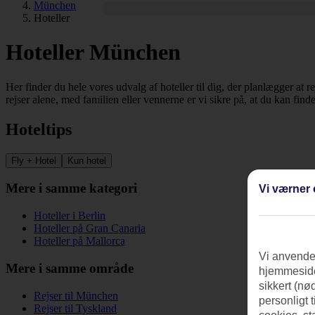
München
Hoteller
Hoteller München
Her finder du hele vores udvalg af hoteller til dig, der planlægger at 
rejser alene, med familien eller vennerne er vi sikre på, at du kan find
Hoteltips
Fly + Hotel
Kun hotel
Mere i samme kategori
Vi værner 
Hoteller i Berlin
Hoteller på Gran Canaria
Hoteller på Mallorca
Vi anvender
Mere i samme område
hjemmeside
sikkert (nø
Rejser til München
personligt 
Rejser til Tyskland