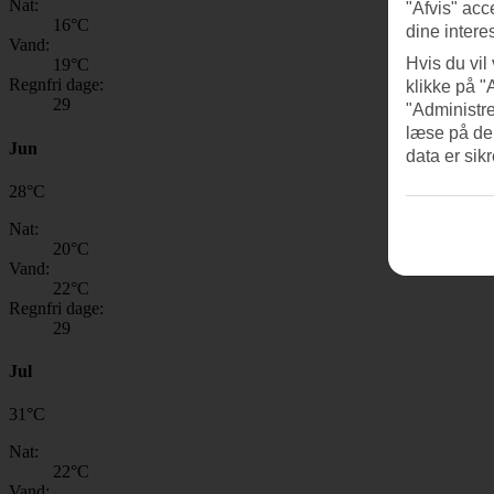
Nat:
"Afvis" acc
16
°C
dine intere
Vand:
Hvis du vil
19
°C
Regnfri dage:
klikke på "
29
"Administre
læse på de
Jun
data er sik
28
°
C
Nat:
20
°C
Vand:
22
°C
Regnfri dage:
29
Jul
31
°
C
Nat:
22
°C
Vand: