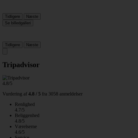
Tidligere
Næste
Se billedgalleri
Tidligere
Næste
Tripadvisor
4.8/5
Vurdering af
4.8 / 5
fra
3058 anmeldelser
Renlighed
4.7/5
Beliggenhed
4.8/5
Værelserne
4.6/5
Service