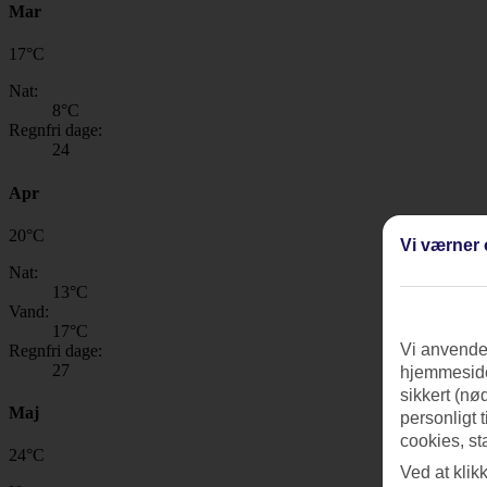
Mar
17
°
C
Nat:
8
°C
Regnfri dage:
24
Apr
20
°
C
Vi værner 
Nat:
13
°C
Vand:
17
°C
Vi anvender
Regnfri dage:
27
hjemmeside
sikkert (nø
Maj
personligt 
cookies, st
24
°
C
Ved at klik