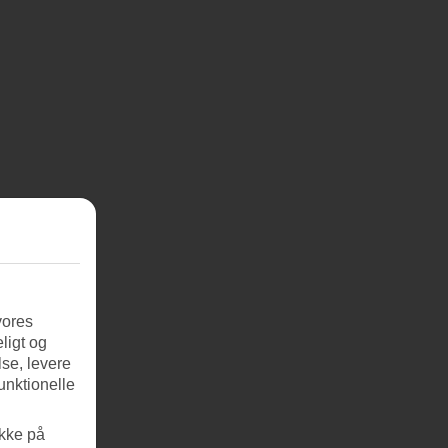
vores
ligt og
se, levere
unktionelle
ikke på