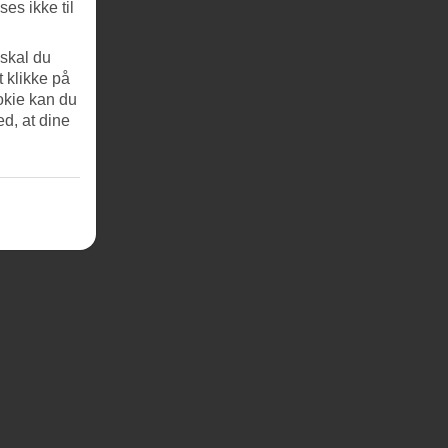
es ikke til
 skal du
t klikke på
okie kan du
ed, at dine