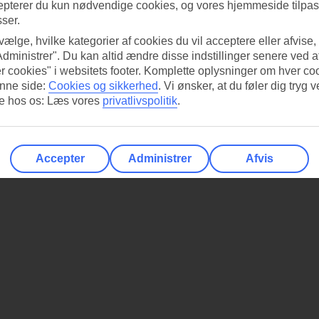
epterer du kun nødvendige cookies, og vores hjemmeside tilpass
sser.
 vælge, hvilke kategorier af cookies du vil acceptere eller afvise,
Administrer". Du kan altid ændre disse indstillinger senere ved a
r cookies" i websitets footer. Komplette oplysninger om hver co
nne side:
Cookies og sikkerhed
.
Vi ønsker, at du føler dig tryg v
re hos os: Læs vores
privatlivspolitik
.
Accepter
Administrer
Afvis