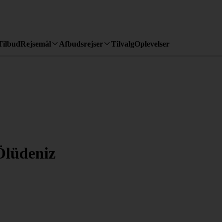
Tilbud
Rejsemål
Afbudsrejser
Tilvalg
Oplevelser
lüdeniz