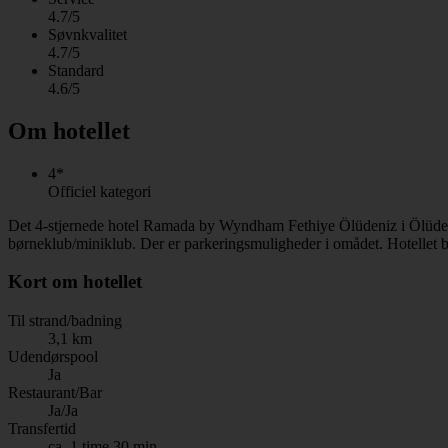
4.7/5
Søvnkvalitet
4.7/5
Standard
4.6/5
Om hotellet
4*
Officiel kategori
Det 4-stjernede hotel Ramada by Wyndham Fethiye Ölüdeniz i Ölüdeni
børneklub/miniklub. Der er parkeringsmuligheder i omådet. Hotellet b
Kort om hotellet
Til strand/badning
3,1 km
Udendørspool
Ja
Restaurant/Bar
Ja/Ja
Transfertid
ca. 1 time 30 min