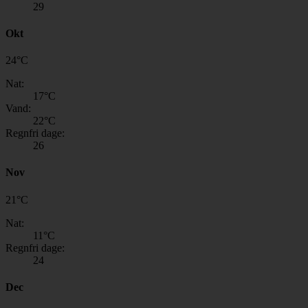
29
Okt
24
°
C
Nat:
17
°C
Vand:
22
°C
Regnfri dage:
26
Nov
21
°
C
Nat:
11
°C
Regnfri dage:
24
Dec