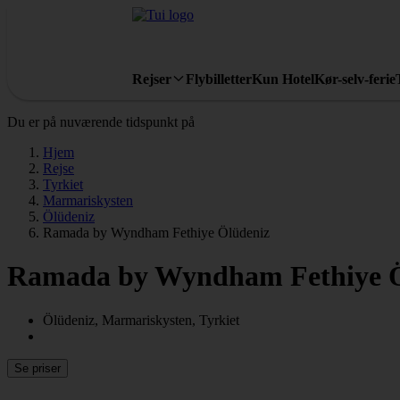
Rejser
Flybilletter
Kun Hotel
Kør-selv-ferie
Du er på nuværende tidspunkt på
Hjem
Rejse
Tyrkiet
Marmariskysten
Ölüdeniz
Ramada by Wyndham Fethiye Ölüdeniz
Ramada by Wyndham Fethiye Ö
Ölüdeniz, Marmariskysten, Tyrkiet
Se priser