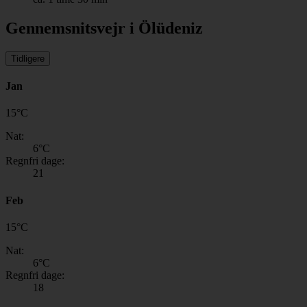
Gennemsnitsvejr i Ölüdeniz
Tidligere
Jan
15
°
C
Nat:
6
°C
Regnfri dage:
21
Feb
15
°
C
Nat:
6
°C
Regnfri dage:
18