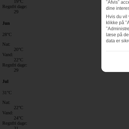
19
°C
"Afvis" acc
Regnfri dage:
dine intere
29
Hvis du vil
klikke på "
Jun
"Administre
28
°
C
læse på de
data er sik
Nat:
20
°C
Vand:
22
°C
Regnfri dage:
29
Jul
31
°
C
Nat:
22
°C
Vand:
24
°C
Regnfri dage:
31