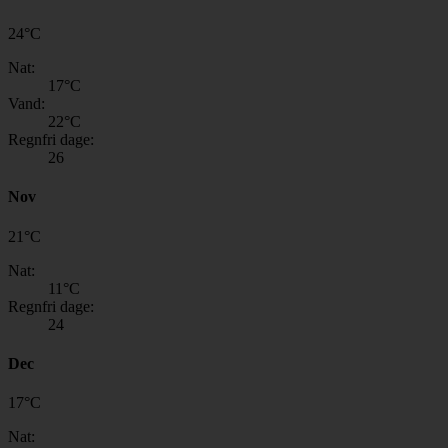
24
°
C
Nat:
17
°C
Vand:
22
°C
Regnfri dage:
26
Nov
21
°
C
Nat:
11
°C
Regnfri dage:
24
Dec
17
°
C
Nat: