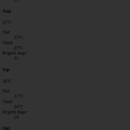
Aug
31
°
C
Nat:
23
°C
Vand:
25
°C
Regnfri dage:
31
Sep
28
°
C
Nat:
21
°C
Vand:
24
°C
Regnfri dage:
29
Okt