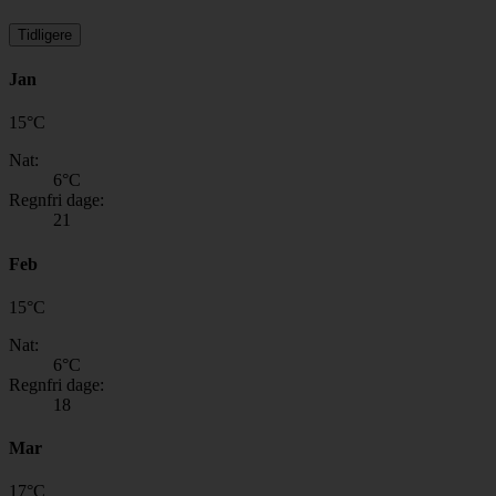
Tidligere
Jan
15
°
C
Nat:
6
°C
Regnfri dage:
21
Feb
15
°
C
Nat:
6
°C
Regnfri dage:
18
Mar
17
°
C