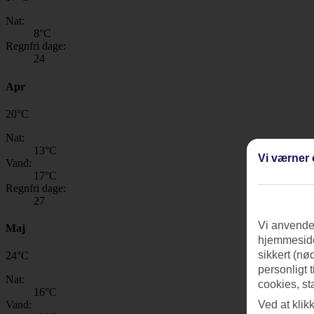
Nat:
8
°C
Regnfri dage:
24
Apr
20
°
C
Nat:
13
°C
Vi værner 
Vand:
17
°C
Regnfri dage:
27
Vi anvender
Maj
hjemmeside
sikkert (nø
24
°
C
personligt 
Nat:
cookies, st
16
°C
Ved at klik
Vand: