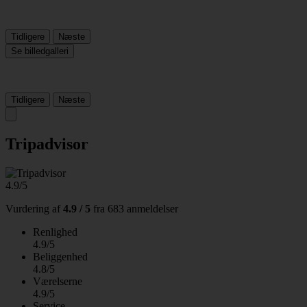
Tidligere
Næste
Se billedgalleri
Tidligere
Næste
Tripadvisor
4.9/5
Vurdering af
4.9 / 5
fra
683 anmeldelser
Renlighed
4.9/5
Beliggenhed
4.8/5
Værelserne
4.9/5
Service