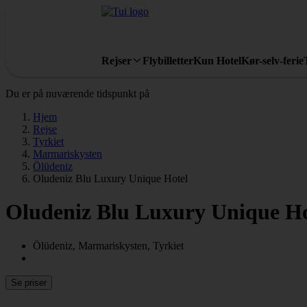
Rejser
Flybilletter
Kun Hotel
Kør-selv-ferie
Du er på nuværende tidspunkt på
Hjem
Rejse
Tyrkiet
Marmariskysten
Ölüdeniz
Oludeniz Blu Luxury Unique Hotel
Oludeniz Blu Luxury Unique Ho
Ölüdeniz, Marmariskysten, Tyrkiet
Se priser