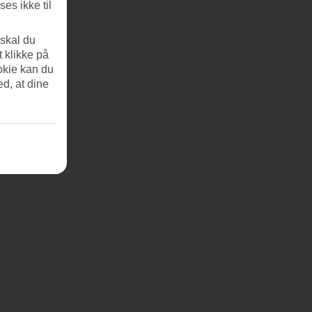
es ikke til
 skal du
t klikke på
okie kan du
ed, at dine