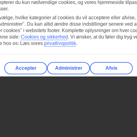
epterer du kun nødvendige cookies, og vores hjemmeside tilpass
sser.
 vælge, hvilke kategorier af cookies du vil acceptere eller afvise,
Administrer". Du kan altid ændre disse indstillinger senere ved a
r cookies" i websitets footer. Komplette oplysninger om hver co
nne side:
Cookies og sikkerhed
.
Vi ønsker, at du føler dig tryg v
re hos os: Læs vores
privatlivspolitik
.
Accepter
Administrer
Afvis