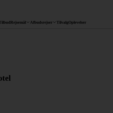
Tilbud
Rejsemål
Afbudsrejser
Tilvalg
Oplevelser
tel