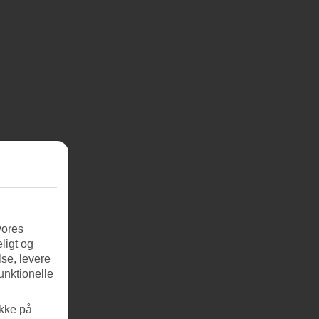
vores
ligt og
se, levere
unktionelle
ikke på