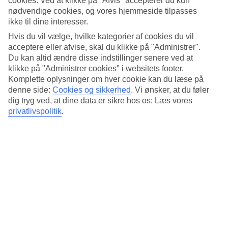
cookies. Ved at klikke på "Afvis" accepterer du kun
3.3/5
nødvendige cookies, og vores hjemmeside tilpasses
Standard
3.6/5
ikke til dine interesser.
Hvis du vil vælge, hvilke kategorier af cookies du vil
Om hotellet
acceptere eller afvise, skal du klikke på "Administrer".
Du kan altid ændre disse indstillinger senere ved at
3*
klikke på "Administrer cookies" i websitets footer.
Officiel kategori
Komplette oplysninger om hver cookie kan du læse på
denne side:
Cookies og sikkerhed
.
Vi ønsker, at du føler
Det 3-stjernede hotel Marcan Beach Hotel i Ölüdeniz er et hotel
med bar, morgenmadsbuffet og WiFi. hvis børnene er med findes
dig tryg ved, at dine data er sikre hos os: Læs vores
der børnepool. Der er parkeringsmuligheder i omådet. Følgende
privatlivspolitik
.
kreditkort accepteres på hotellet: Mastercard og Visa.
Kort om hotellet
Til strand/badning
330 m
Udendørspool/Børnepool
Ja/Ja
Restaurant/Bar
Ja/Ja
Transfertid
ca. 1 time 30 min