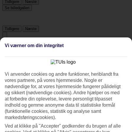
Tidligere
Næste
Se billedgalleri
Tidligere
Næste
Vi værner om din integritet
Tripadvisor
4.1/5
Vi anvender cookies og andre funktioner, heriblandt fra
Vurdering af
4.1 / 5
fra
224 anmeldelser
vores partnere, på vores hjemmeside. Nogle er
Renlighed
nødvendige for, at vores hjemmeside fungerer pålideligt
3.6/5
og sikkert (nødvendige cookies). Andre hjælper os med
Beliggenhed
at forbedre din oplevelse, levere personligt tilpasset
4.4/5
indhold og gemme anonyme data til statistiske formål
Værelserne
(funktionelle cookies, statistik og analyse samt
3.4/5
markedsføringscookies).
Service
3.7/5
Ved at klikke på "Accepter" godkender du brugen af alle
Søvnkvalitet