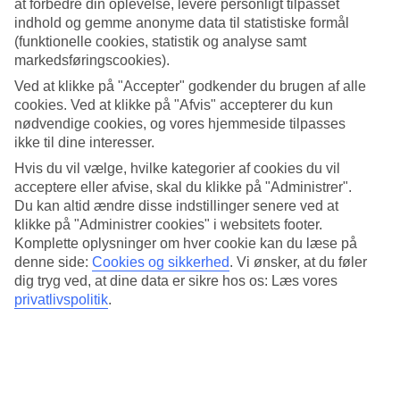
at forbedre din oplevelse, levere personligt tilpasset
Søvnkvalitet
4.2/5
indhold og gemme anonyme data til statistiske formål
Standard
(funktionelle cookies, statistik og analyse samt
4.2/5
markedsføringscookies).
Ved at klikke på "Accepter" godkender du brugen af alle
Om hotellet
cookies. Ved at klikke på "Afvis" accepterer du kun
nødvendige cookies, og vores hjemmeside tilpasses
4*
ikke til dine interesser.
Officiel kategori
Hvis du vil vælge, hvilke kategorier af cookies du vil
Charmerende og tæt på seværdigheder og
acceptere eller afvise, skal du klikke på "Administrer".
fornøjelser
Du kan altid ændre disse indstillinger senere ved at
klikke på "Administrer cookies" i websitets footer.
Radisson Hotel President Old Town Istanbul er et charmerende
Komplette oplysninger om hver cookie kan du læse på
hotel med en elegant stil. Her bor du nær seværdigheder og
denne side:
Cookies og sikkerhed
.
Vi ønsker, at du føler
attraktioner i Istanbul. Der er gåafstand til Hagia Sofia og Grand
dig tryg ved, at dine data er sikre hos os: Læs vores
Bazaar.
privatlivspolitik
.
Hotellet har:
Bar
WiFi
Fitness & wellness