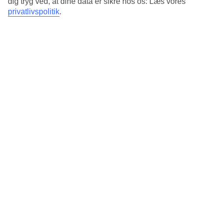
dig tryg ved, at dine data er sikre hos os: Læs vores
3.8/5
Standard
privatlivspolitik
.
3.8/5
Om hotellet
3*
Officiel kategori
Det 3-stjernede hotel Bronze Hotel i Bodrum-Gümbet er et hotel
med WiFi og pool. På hotellet kan du nyde Både massage og sauna.
hvis børnene er med findes der børnepool. Der er
parkeringsmuligheder i omådet.
Kort om hotellet
Udendørspool/Børnepool
Ja/Ja
Pools
pools
1
udendørs pool