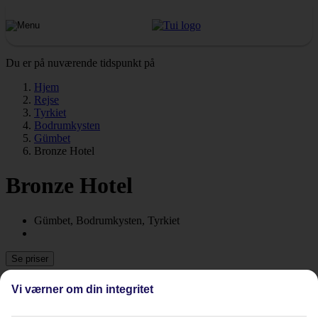
Du er på nuværende tidspunkt på
Hjem
Rejse
Tyrkiet
Bodrumkysten
Gümbet
Bronze Hotel
Bronze Hotel
Gümbet, Bodrumkysten, Tyrkiet
Se priser
Vi værner om din integritet