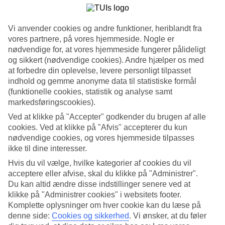
Tidligere
Næste
Se billedgalleri
Vi anvender cookies og andre funktioner, heriblandt fra
vores partnere, på vores hjemmeside. Nogle er
nødvendige for, at vores hjemmeside fungerer pålideligt
Tidligere
Næste
og sikkert (nødvendige cookies). Andre hjælper os med
at forbedre din oplevelse, levere personligt tilpasset
Tripadvisor
indhold og gemme anonyme data til statistiske formål
(funktionelle cookies, statistik og analyse samt
markedsføringscookies).
4/5
Ved at klikke på "Accepter" godkender du brugen af alle
cookies. Ved at klikke på "Afvis" accepterer du kun
Vurdering af
4 / 5
fra
251 anmeldelser
nødvendige cookies, og vores hjemmeside tilpasses
Renlighed
ikke til dine interesser.
3.9/5
Hvis du vil vælge, hvilke kategorier af cookies du vil
Beliggenhed
4.2/5
acceptere eller afvise, skal du klikke på "Administrer".
Værelserne
Du kan altid ændre disse indstillinger senere ved at
3.4/5
klikke på "Administrer cookies" i websitets footer.
Service
Komplette oplysninger om hver cookie kan du læse på
4.1/5
denne side:
Cookies og sikkerhed
.
Vi ønsker, at du føler
Søvnkvalitet