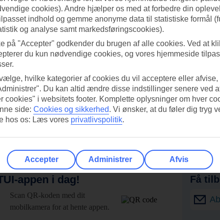
dvendige cookies). Andre hjælper os med at forbedre din oplevel
tilpasset indhold og gemme anonyme data til statistiske formål (f
atistik og analyse samt markedsføringscookies).
ke på "Accepter" godkender du brugen af alle cookies. Ved at kl
epterer du kun nødvendige cookies, og vores hjemmeside tilpass
sser.
 vælge, hvilke kategorier af cookies du vil acceptere eller afvise,
Administrer". Du kan altid ændre disse indstillinger senere ved a
r cookies" i websitets footer. Komplette oplysninger om hver co
nne side:
Cookies og sikkerhed
.
Vi ønsker, at du føler dig tryg v
re hos os: Læs vores
privatlivspolitik
.
Accepter
Administrer
Afvis
UI-appen i dag!
Få til
Scan QR-koden med dit
Ab
mobilkamera for at hente appen.