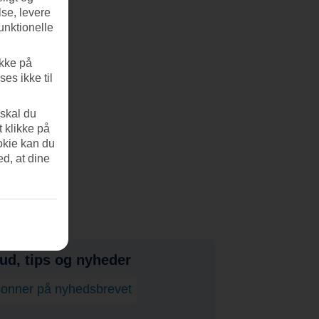
se, levere
unktionelle
ikke på
es ikke til
 skal du
t klikke på
okie kan du
ed, at dine
bud, tips og nyheder
onner på nyhedsbrevet