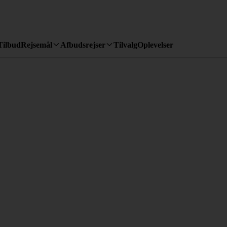
Tilbud
Rejsemål
Afbudsrejser
Tilvalg
Oplevelser