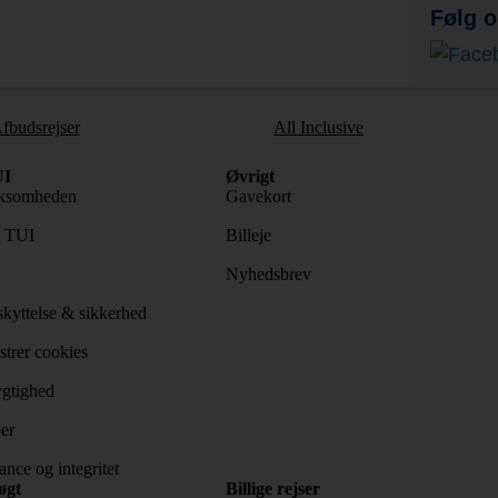
Følg o
fbudsrejser
All Inclusive
I
Øvrigt
ksomheden
Gavekort
s TUI
Billeje
Nyhedsbrev
kyttelse & sikkerhed
trer cookies
gtighed
er
nce og integritet
øgt
Billige rejser