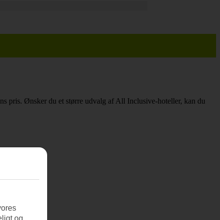
ens pris. Ønsker du et større udvalg af All Inclusive-hoteller, kan du
vores
ligt og