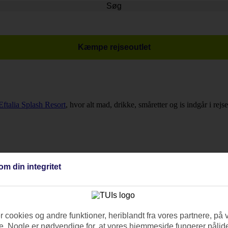
Søg
Kæmpe rejseoutlet
Eftalia Splash Resort
, hvor alt mad, drikke, småretter og is indgår i rejs
om din integritet
 cookies og andre funktioner, heriblandt fra vores partnere, på 
. Nogle er nødvendige for, at vores hjemmeside fungerer pålide