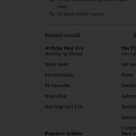
rundt
Få tilbud direkte i appen
Populære rejsemål
A
At Rejse Med TUI
Om TU
Betaling og billetter
Om vir
Inden rejsen
Job ho
Flyinformation
Presse
På rejsemålet
Databes
Rejsevilkår
Adminis
Rejs trygt med TUI
Bæredy
Selskab
Complia
Populære Artikler
Mest S