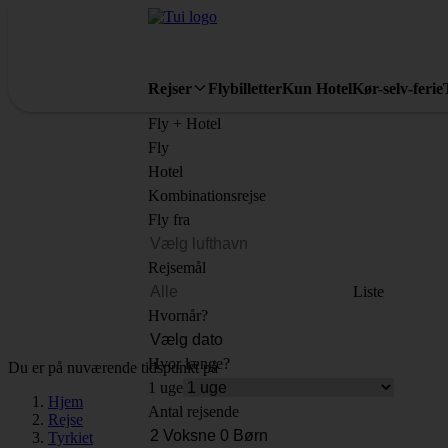
Rejser
Flybilletter
Kun Hotel
Kør-selv-ferie
Fly + Hotel
Fly
Hotel
Kombinationsrejse
Fly fra
Rejsemål
Liste
Hvornår?
Hvor længe?
Du er på nuværende tidspunkt på
1 uge
Hjem
Antal rejsende
Rejse
Tyrkiet