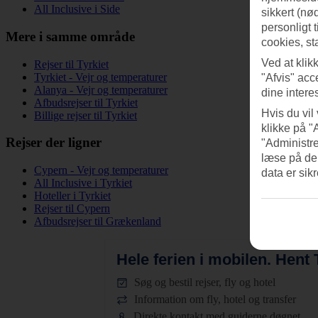
All Inclusive i Side
sikkert (nø
personligt 
Mere i samme område
cookies, st
Ved at klik
Rejser til Tyrkiet
Tyrkiet - Vejr og temperaturer
"Afvis" acc
Alanya - Vejr og temperaturer
dine intere
Afbudsrejser til Tyrkiet
Hvis du vil
Billige rejser til Tyrkiet
klikke på "
Rejser der ligner
"Administre
læse på de
Cypern - Vejr og temperaturer
data er sik
All Inclusive i Tyrkiet
Hoteller i Tyrkiet
Rejser til Cypern
Afbudsrejser til Grækenland
Hele ferien i mobilen.
Hent T
Søg og bestil rejser, fly og hotel
Information om fly, hotel og transfer
Direkte kontakt med guiderne døgnet