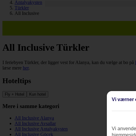
Antalyakysten
Türkler
All Inclusive
All Inclusive Türkler
I feriebyen Türkler, der ligger vest for Alanya, kan du vælge at bo på
læse mere
her
.
Hoteltips
Fly + Hotel
Kun hotel
Vi værner 
Mere i samme kategori
All Inclusive Alanya
All Inclusive Avsallar
Vi anvender
All Inclusive Antalyakysten
All Inclusive Göcek
hjemmeside