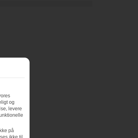
vores
ligt og
se, levere
unktionelle
ikke på
es ikke til