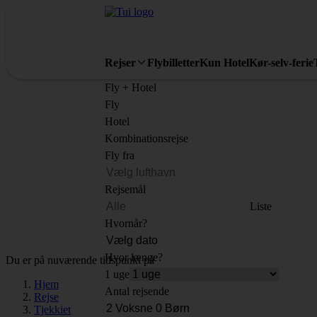
Rejser
Flybilletter
Kun Hotel
Kør-selv-ferie
Fly + Hotel
Fly
Hotel
Kombinationsrejse
Fly fra
Rejsemål
Liste
Hvornår?
Hvor længe?
Du er på nuværende tidspunkt på
1 uge
Hjem
Antal rejsende
Rejse
Tjekkiet