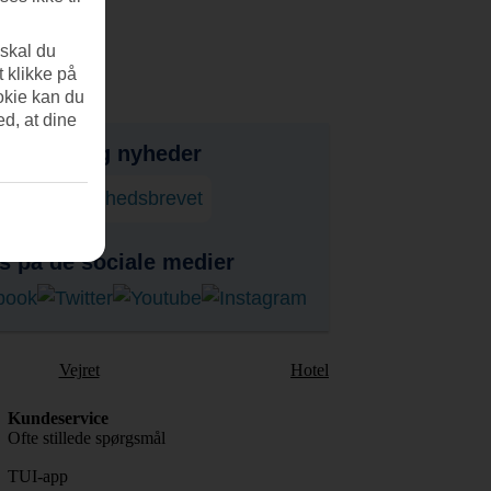
 skal du
t klikke på
okie kan du
ed, at dine
bud, tips og nyheder
onner på nyhedsbrevet
s på de sociale medier
Vejret
Hotel
Kundeservice
Ofte stillede spørgsmål
TUI-app