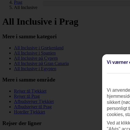
Prag
All Inclusive
All Inclusive i Prag
Mere i samme kategori
All Inclusive i Grækenland
All Inclusive i Spanien
All Inclusive på Cypern
Vi værner 
All Inclusive på Gran Canaria
All Inclusive i Egypten
Mere i samme område
Vi anvender
Rejser til Tjekkiet
Rejser til Prag
hjemmeside
Afbudsrejser Tjekkiet
sikkert (nø
Afbudsrejser til Prag
personligt 
Hoteller Tjekkiet
cookies, st
Rejser der ligner
Ved at klik
"Afvis" acc