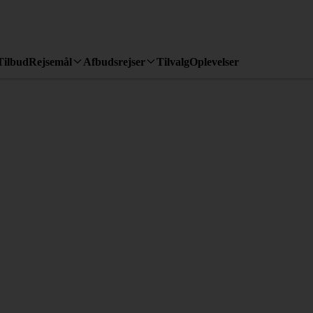
Tilbud
Rejsemål
Afbudsrejser
Tilvalg
Oplevelser