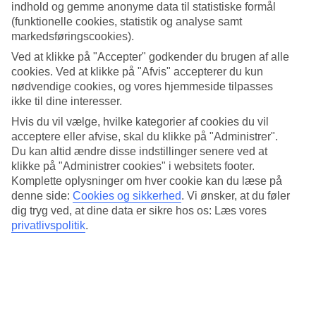
om vejret måned for måned.
indhold og gemme anonyme data til statistiske formål
(funktionelle cookies, statistik og analyse samt
Vejret Tjekkiet
markedsføringscookies).
Ved at klikke på "Accepter" godkender du brugen af alle
Vejret i Tjekkiet er varieret med klare årstider. Uanset om du
cookies. Ved at klikke på "Afvis" accepterer du kun
planlægger at besøge landet om sommeren eller vinteren, er det
vigtigt at vide, hvordan vejret typisk er for at kunne pakke og
nødvendige cookies, og vores hjemmeside tilpasses
planlægge din rejse bedst muligt.
ikke til dine interesser.
Hvis du vil vælge, hvilke kategorier af cookies du vil
Tjekkiet vejr juli
acceptere eller afvise, skal du klikke på "Administrer".
Du kan altid ændre disse indstillinger senere ved at
Juli er en skøn måned at besøge Tjekkiet på grund af det behagelige
sommervejr. Gennemsnitstemperaturen i juli ligger typisk på 25°C
klikke på "Administrer cookies" i websitets footer.
hvilket gør det ideelt til udendørs aktiviteter og sightseeing.
Komplette oplysninger om hver cookie kan du læse på
denne side:
Cookies og sikkerhed
.
Vi ønsker, at du føler
Hvordan er vejret i Tjekkiet om sommeren?
dig tryg ved, at dine data er sikre hos os: Læs vores
privatlivspolitik
.
Vejret i Tjekkiet om sommeren er dejligt, da det er varmt og
behageligt. Temperaturen i sommermånederne, herunder juli,
varierer normalt mellem 25°C og 30°C. Det er perfekt til at udforske
Tjekkiets skønheder uden at blive overvældet af varmen.
Tjekkiet temperatur