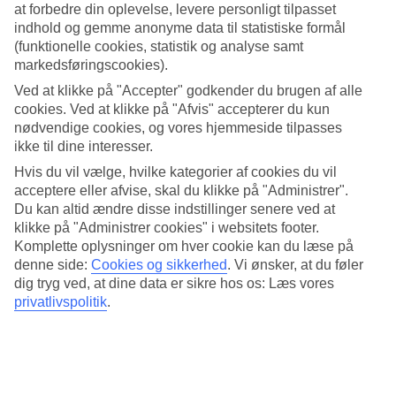
at forbedre din oplevelse, levere personligt tilpasset
Hotellet er omgivet af palmefyldte skråninger, med havet på to sider.
indhold og gemme anonyme data til statistiske formål
Trods den uforstyrrede beliggenhed, er der kun nogle få kilometer til
(funktionelle cookies, statistik og analyse samt
Patong, hvis du får lyst til at shoppe.
markedsføringscookies).
Børnepool og naturstrand
Ved at klikke på "Accepter" godkender du brugen af alle
cookies. Ved at klikke på "Afvis" accepterer du kun
To af de tre pools er sammenhængende, og der er rutsjebane i den
nødvendige cookies, og vores hjemmeside tilpasses
ene af dem. Børnepoolen har solbeskyttelse. Foran hotellet er der en
ikke til dine interesser.
koralstrand, hvor du kan bade og snorkle ved højvande. Du kan
også bade ved naturstranden Tri Trang, der ligger i gåafstand fra
Hvis du vil vælge, hvilke kategorier af cookies du vil
hotellet.
acceptere eller afvise, skal du klikke på "Administrer".
Du kan altid ændre disse indstillinger senere ved at
Mad og drikke
klikke på "Administrer cookies" i websitets footer.
Komplette oplysninger om hver cookie kan du læse på
På hotellet er der fire restauranter, der serverer alt fra pizza til
denne side:
Cookies og sikkerhed
.
Vi ønsker, at du føler
thaimad. Morgenmad indgår i rejsens pris, og det er muligt at bestille
dig tryg ved, at dine data er sikre hos os: Læs vores
halvpension eller All Inclusive. I halvpension kan du vælge mellem
frokost eller middag.
privatlivspolitik
.
Koralrev og sommerfugle
Hotellet har en unik beliggenhed ved et af Phukets bedst bevarede
koralrev, og arbejder på flere områder for at beskytte miljøet. Her få