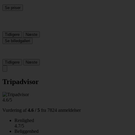
Se priser
Tidligere
Næste
Se billedgalleri
Tidligere
Næste
Tripadvisor
4.6/5
Vurdering af
4.6 / 5
fra
7824 anmeldelser
Renlighed
4.7/5
Beliggenhed