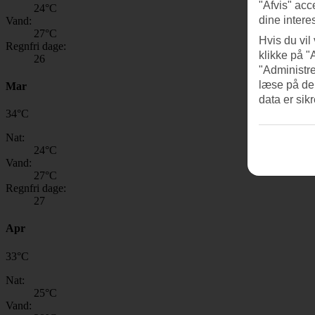
"Afvis" acc
24
°C
dine intere
Vand:
27
°C
Hvis du vil
Regnfri dage:
klikke på "
26
"Administre
læse på de
Mar
data er sik
34
°
C
Nat:
24
°C
Vand:
27
°C
Regnfri dage:
27
Apr
33
°
C
Nat:
25
°C
Vand: