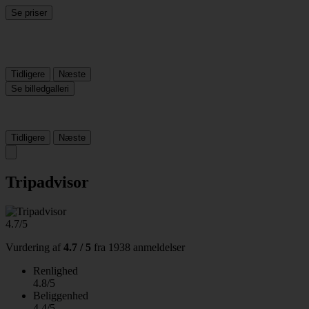
Se priser
Tidligere
Næste
Se billedgalleri
Tidligere
Næste
Tripadvisor
4.7/5
Vurdering af
4.7 / 5
fra
1938 anmeldelser
Renlighed
4.8/5
Beliggenhed
4.4/5