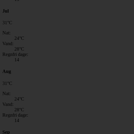
Jul
31
°
C
Nat:
24
°C
Vand:
28
°C
Regnfri dage:
14
Aug
31
°
C
Nat:
24
°C
Vand:
28
°C
Regnfri dage:
14
Sep