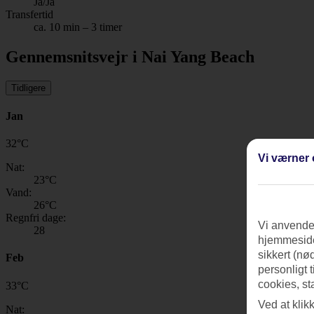
Ja/Ja
Transfertid
ca. 10 min – 3 timer
Gennemsnitsvejr i Nai Yang Beach
Tidligere
Jan
32
°
C
Vi værner 
Nat:
23
°C
Vand:
26
°C
Regnfri dage:
Vi anvender
28
hjemmeside
sikkert (nø
Feb
personligt 
cookies, st
33
°
C
Ved at klik
Nat: