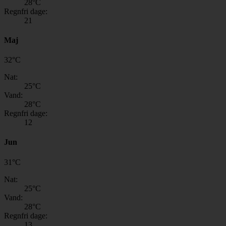
28
°C
Regnfri dage:
21
Maj
32
°
C
Nat:
25
°C
Vand:
28
°C
Regnfri dage:
12
Jun
31
°
C
Nat:
25
°C
Vand:
28
°C
Regnfri dage:
13