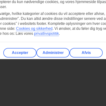
epterer du kun nødvendige cookies, og vores hjemmeside tilpass
sser.
 vælge, hvilke kategorier af cookies du vil acceptere eller afvise,
Administrer". Du kan altid ændre disse indstillinger senere ved a
r cookies" i websitets footer. Komplette oplysninger om hver co
nne side:
Cookies og sikkerhed
.
Vi ønsker, at du føler dig tryg v
re hos os: Læs vores
privatlivspolitik
.
Accepter
Administrer
Afvis