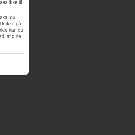
es ikke til
 skal du
t klikke på
okie kan du
ed, at dine