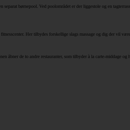
r en separat børnepool. Ved poolområdet er der liggestole og en tagterra
 fitnesscenter. Her tilbydes forskellige slags massage og dig der vil væ
 åbner de to andre restauranter, som tilbyder à la carte-middage og ha