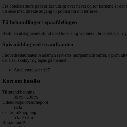
Fra hotellets store pool er der udsigt over havet og for børnene er de
værelse med direkte adgang til poolen fra din terrasse.
Få behandlinger i spaafdelingen
Bestil en afslappende stund med luksus og wellness i hotellets spa- og
Spis middag ved strandkanten
I hovedrestauranten Andaman serveres morgenmadsbuffet, og om aftenen
der fisk, skaldyr og tapas på menuen.
Antal værelser : 197
Kort om hotellet
Til strand/badning
30 m - 200 m
Udendørspool/Børnepool
Ja/Ja
Centrum/Shopping
5 km/5 km
Restaurant/Bar