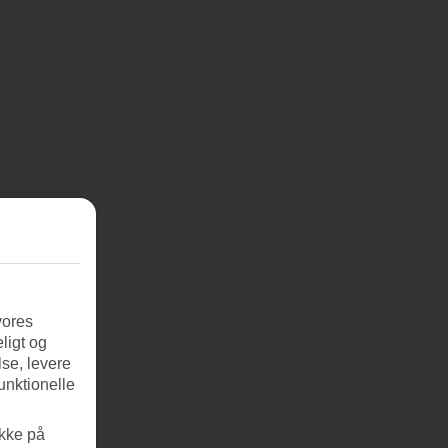
vores
ligt og
se, levere
unktionelle
ikke på