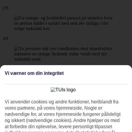
2/9
3/9
4/9
Vi værner om din integritet
5/9
Vi anvender cookies og andre funktioner, heriblandt fra
vores partnere, på vores hjemmeside. Nogle er
nødvendige for, at vores hjemmeside fungerer pålideligt
og sikkert (nødvendige cookies). Andre hjælper os med
6/9
at forbedre din oplevelse, levere personligt tilpasset