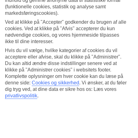
indhold og gemme anonyme data til statistiske formål
varmt der er, når du skal rejse til Nai Thon Beach. Her har vi samlet
(funktionelle cookies, statistik og analyse samt
al information om vejret måned for måned.
markedsføringscookies).
Gennemsnitstemperatur – Nai Thon
Ved at klikke på "Accepter" godkender du brugen af alle
Beach
cookies. Ved at klikke på "Afvis" accepterer du kun
nødvendige cookies, og vores hjemmeside tilpasses
ikke til dine interesser.
Populære hoteller – Nai Thon Beach
Hvis du vil vælge, hvilke kategorier af cookies du vil
Mere i samme kategori
acceptere eller afvise, skal du klikke på "Administrer".
Du kan altid ændre disse indstillinger senere ved at
Phuket - Vejr og temperaturer
klikke på "Administrer cookies" i websitets footer.
Mai Khao Beach - Vejr og temperaturer
Komplette oplysninger om hver cookie kan du læse på
Bangkok - Vejr og temperaturer
denne side:
Cookies og sikkerhed
.
Vi ønsker, at du føler
Khao Lak - Vejr og temperaturer
dig tryg ved, at dine data er sikre hos os: Læs vores
Nai Yang Beach - Vejr og temperaturer
privatlivspolitik
.
Mere i samme område
Rejser til Thailand
Billige rejser til Thailand
Hoteller i Khao Lak
Afbudsrejser til Thailand
Thailand med børn